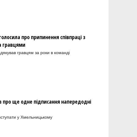
олосила про припинення співпраці з
а гравцями
одякував гравцям за роки в команді
 про ще одне підписання напередодні
иступати у Хмельницькому