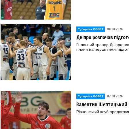
08.08.2026
Суперліга GGBET
Дніпро розпочав підгот
Головний тренер Дніпра ро
плани на перші тижні підгот
07.08.2026
Суперліга GGBET
Валентин Шептицький 
Рівненський клуб продовжи