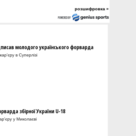
розшифровка »
дписав молодого українського форварда
арʼєру в Суперлізі
орварда збірної України U-18
ар'єру у Миколаєві