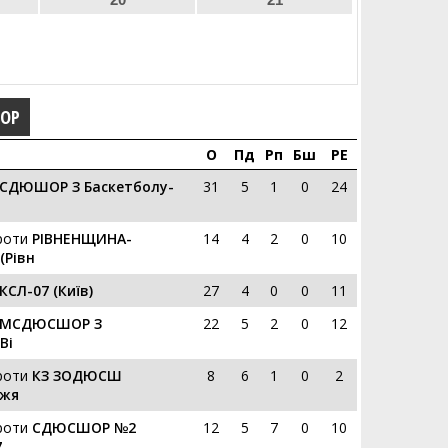
ГОР
О
Пд
Рп
Бш
РЕ
СДЮШОР З Баскетболу-
31
5
1
0
24
роти
РІВНЕНЩИНА-
14
4
2
0
10
Рівн
КСЛ-07 (Київ)
27
4
0
0
11
МСДЮСШОР З
22
5
2
0
12
Ві
роти
КЗ ЗОДЮСШ
8
6
1
0
2
жжя
роти
СДЮСШОР №2
12
5
7
0
10
7