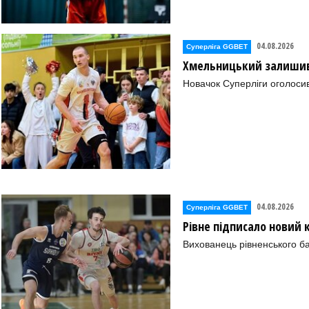
04.08.2026
Суперліга GGBET
Хмельницький залишив 
Новачок Суперліги оголоси
04.08.2026
Суперліга GGBET
Рівне підписало новий
Вихованець рівненського ба