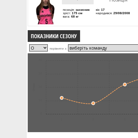
позиція:
захисник
вік:
17
зріст:
175 см
народився:
29/08/2008
вага:
68 кг
ПОКАЗНИКИ СЕЗОНУ
порівняти з:
40
30
Очки
20
10
0
1
2
3