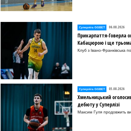
06.08.2026
Суперліга GGBET
Прикарпаття-Говерла ог
Кабацюрою і ще трьом
Клуб з Івано-Франківська п
05.08.2026
Суперліга GGBET
Хмельницький оголосив
дебюту у Суперлізі
Максим Гуля продовжить в