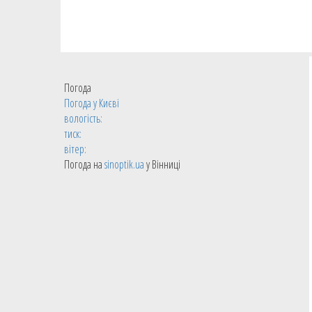
Погода
Погода у
Києві
вологість:
тиск:
вітер:
Погода на
sinoptik.ua
у Вінниці