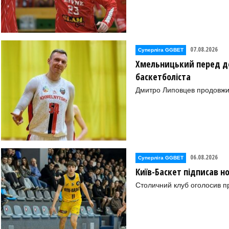
07.08.2026
Суперліга GGBET
Хмельницький перед де
баскетболіста
Дмитро Липовцев продовжи
06.08.2026
Суперліга GGBET
Київ-Баскет підписав 
Столичний клуб оголосив п