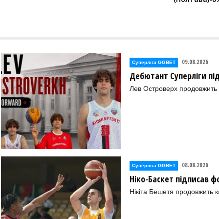
09.08.2026
Суперліга GGBET
Дебютант Суперліги пі
Лев Островерх продовжить к
08.08.2026
Суперліга GGBET
Ніко-Баскет підписав ф
Нікіта Бешетя продовжить к