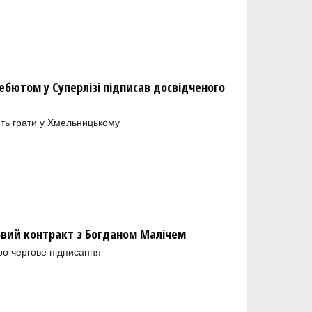
бютом у Суперлізі підписав досвідченого
ть грати у Хмельницькому
новий контракт з Богданом Малічем
ро чергове підписання