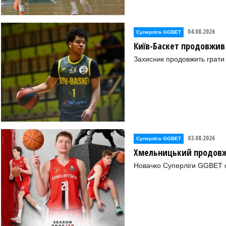
04.08.2026
Суперліга GGBET
Київ-Баскет продовжив
Захисник продовжить грати 
03.08.2026
Суперліга GGBET
Хмельницький продовж
Новачко Суперліги GGBET о