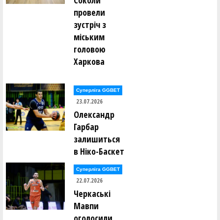
Соколи
провели
зустріч з
міським
головою
Харкова
Суперліга GGBET
23.07.2026
Олександр
Гарбар
залишиться
в Ніко-Баскет
Суперліга GGBET
22.07.2026
Черкаські
Мавпи
оголосили