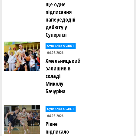
ще одне
підписання
напередодні
дебюту у
Суперлізі
Суперліга GGBET
04.08.2026
Хмельницький
залишив в
складі
Миколу
Бачуріна
Суперліга GGBET
04.08.2026
Рівне
підписало