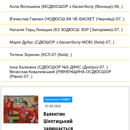
Алла Волошина (МСДЮСШОР з баскетболу (Вінниця)-08, )
В'ячеслав Гавлюк (ЧОДЮСШ-БК ЧЕ-БАСКЕТ (Чернівці)-07, )
Наталія Герц-Локацюк (КЗ ЗОДЮСШ ЗОР (Запоріжжя)-07, )
Марія Дубас (СДЮШОР з баскетболу-МОБІ (Київ)-07, )
Тетяна Зоренко (КСЛ-07 (Київ), )
Інна Калюжна (СДЮСШОР №5-ДФКС (Дніпро)-07, )
Вячеслав Ковалевський (РІВНЕНЩИНА-ОСДЮСШОР
(Рівне)-07, )
Юрій Кравець (КСЛ-07 (Київ), )
Юлія Лапшинова (СДЮШОР з баскетболу-МОБІ (Київ)-07, )
Суперліга GGBET
07.08.2026
Олександр Лобас (ДЮСШ-Збараж (Тернопільська обл.)-08, )
Валентин
Шептицький
Анатолій Ніщіменко (СДЮСШОР №2 (Полтава)-07, )
залишається