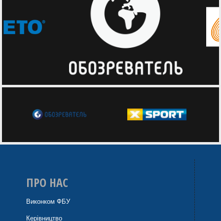
ПРО НАС
Виконком ФБУ
Керівництво