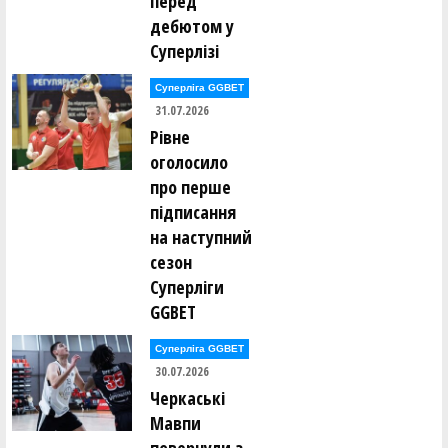
перед
дебютом у
Суперлізі
Суперліга GGBET
31.07.2026
Рівне
оголосило
про перше
підписання
на наступний
сезон
Суперліги
GGBET
Суперліга GGBET
30.07.2026
Черкаські
Мавпи