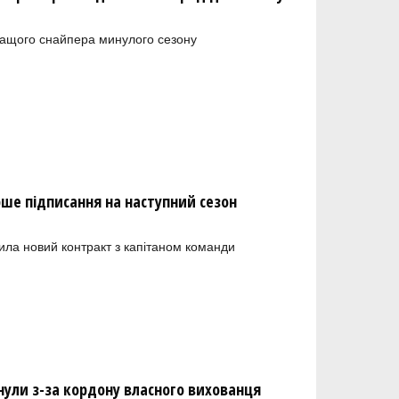
ращого снайпера минулого сезону
рше підписання на наступний сезон
ила новий контракт з капітаном команди
нули з-за кордону власного вихованця