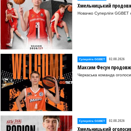
Хмельницький продовж
Новачко Суперліги GGBET о
02.08.2026
Суперліга GGBET
Максим Фесун продовж
Черкаська команда оголоси
02.08.2026
Суперліга GGBET
Хмельницький оголосив