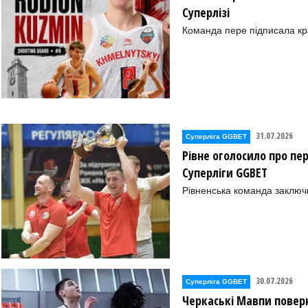
Суперлізі
Команда пере підписала к
31.07.2026
Суперліга GGBET
Рівне оголосило про пе
Суперліги GGBET
Рівненська команда заключ
30.07.2026
Суперліга GGBET
Черкаські Мавпи повер