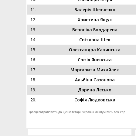
11.
Валерія Шевченко
12.
Христина Ящук
13.
Вероніка Болдарева
14.
Світлана Шех
15.
Олександра Качинська
16.
Софія Яненська
17.
Маргарита Михайлик
18.
Альбіна Сазонова
19.
Дарина Лесько
20.
Софія Людковська
Гравці потрапляють до цієї категорії зігравші мінімум 50% всіх ігор