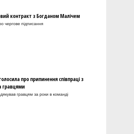
новий контракт з Богданом Малічем
ро чергове підписання
олосила про припинення співпраці з
а гравцями
одякував гравцям за роки в команді