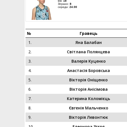
Вік:
18
Зіграно:
8
середн:
24.00
№
Гравець
1.
Яна Балабан
2.
Світлана Полянцева
3.
Валерія Куценко
4.
Анастасія Боровська
5.
Вікторія Оніщенко
6.
Вікторія Анісімова
7.
Катерина Коломієць
8.
Євгенія Мальченко
9.
Вікторія Левонтюк
10.
Елеонора Згєря