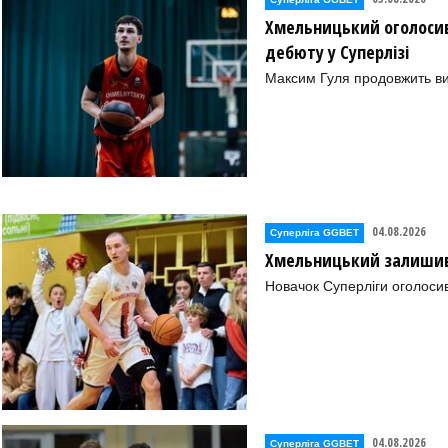
Хмельницький оголосив
дебюту у Суперлізі
Максим Гуля продовжить в
04.08.2026
Суперліга GGBET
Хмельницький залишив 
Новачок Суперліги оголоси
04.08.2026
Суперліга GGBET