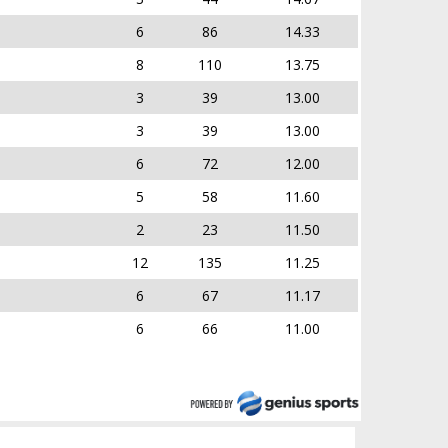
6
86
14.33
8
110
13.75
3
39
13.00
3
39
13.00
6
72
12.00
5
58
11.60
2
23
11.50
12
135
11.25
6
67
11.17
6
66
11.00