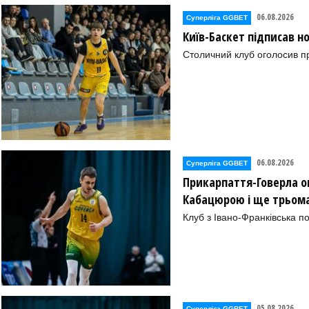
06.08.2026
Суперліга GGBET
Київ-Баскет підписав 
Столичний клуб оголосив п
06.08.2026
Суперліга GGBET
Прикарпаття-Говерла ог
Кабацюрою і ще трьом
Клуб з Івано-Франківська п
05.08.2026
Суперліга GGBET