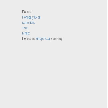
Погода
Погода у
Києві
вологість:
тиск:
вітер:
Погода на
sinoptik.ua
у Вінниці