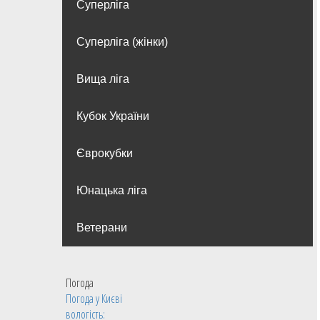
Суперліга
Суперліга (жінки)
Вища лiга
Кубок України
Єврокубки
Юнацька ліга
Ветерани
Погода
Погода у
Києві
вологість: