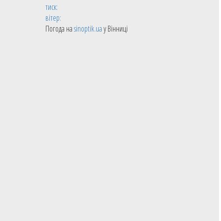
тиск:
вітер:
Погода на
sinoptik.ua
у Вінниці