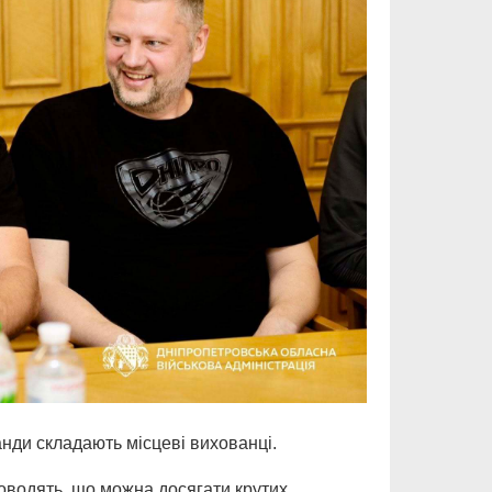
нди складають місцеві вихованці.
доводять, що можна досягати крутих