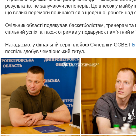
результатів, не залучаючи легіонерів. Це внесок у майбутн
що великі перемоги починаються з щоденної роботи над с
Очільник області подякував баскетболістам, тренерам та к
спільний успіх, а також отримав у подарунок пам’ятний м’
Нагадаємо, у фінальній серії плейоф Суперліги GGBET
Б
поспіль здобув чемпіонський титул.