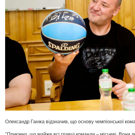
Олександр Ганжа відзначив, що основу чемпіонської кома
"Приємно, що майже всі гравці команди – місцеві. Вони 