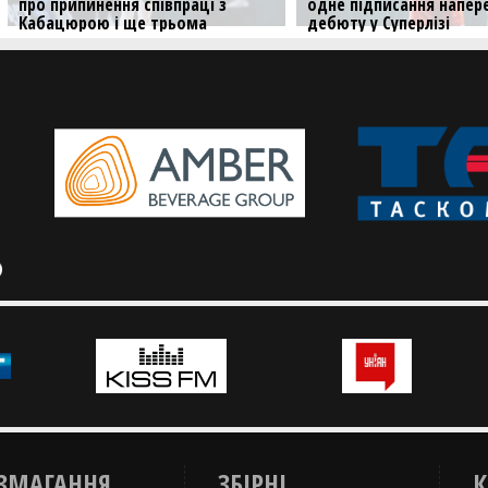
одне підписання напередодні
Миколу Бачуріна
дебюту у Суперлізі
Новачок Суперліги оголо
ще одне підписання
Максим Гуля продовжить виступати
у Хмельницькому
ЗМАГАННЯ
ЗБІРНІ
К