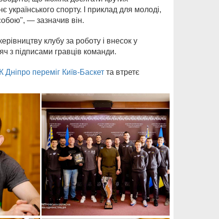
є українського спорту. І приклад для молоді,
обою", — зазначив він.
ерівництву клубу за роботу і внесок у
яч з підписами гравців команди.
К Дніпро переміг Київ-Баскет
та втретє