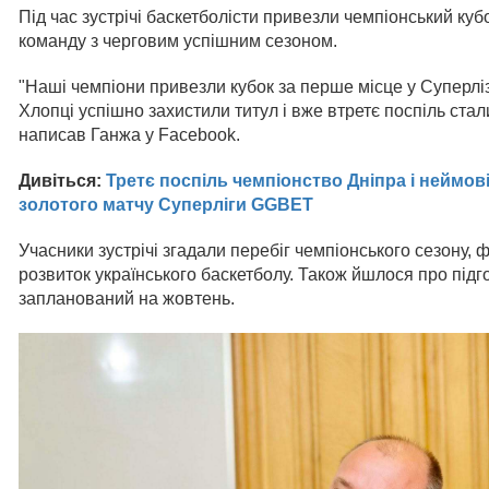
Під час зустрічі баскетболісти привезли чемпіонський кубо
команду з черговим успішним сезоном.
"Наші чемпіони привезли кубок за перше місце у Суперліз
Хлопці успішно захистили титул і вже втретє поспіль ст
написав Ганжа у Facebook.
Дивіться:
Третє поспіль чемпіонство Дніпра і неймов
золотого матчу Суперліги GGBET
Учасники зустрічі згадали перебіг чемпіонського сезону,
розвиток українського баскетболу. Також йшлося про підг
запланований на жовтень.