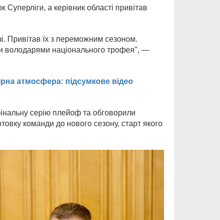
к Суперліги, а керівник області привітав
і. Привітав їх з переможним сезоном.
али володарями національного трофея", —
ірна атмосфера: підсумкове відео
 фінальну серію плейоф та обговорили
отовку команди до нового сезону, старт якого