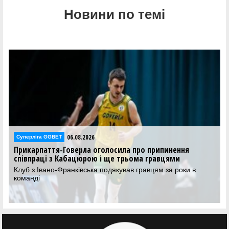
Новини по темі
06.08.2026
GGBET
Суперліга GGBE
ття-Говерла оголосила про припинення
Хмельницьки
і з Кабацюрою і ще трьома гравцями
напередодні 
ано-Франківська подякував гравцям за роки в
Максим Гуля 