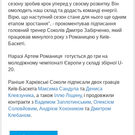
сезону зробив крок уперед у своєму розвитку. Він
омолодить наш склад та додасть команді енергії.
Вірю, що наступний сезон стане для нього ще одним
етапом зростання", - прокоментував підписання
головний тренер Соколів Дмитро Забірченко, який
працював минулого року з Романицею у Київ-
Баскеті.
Наразі Артем Романиця готується до гри на
молодіжному чемпіонаті Європи у складі збірної U-
20.
Раніше Харківські Соколи підписали двох гравців
Київ-Баскета
Максима Сандула
та
Дениса
Клевзуника
, а також
Іллю Ліщину
, і продовжили
контракти з
Вадимом Заплотинським
,
Олексієм
Соловйовим
,
Андрієм Хохоником
та
Дмитром
Клебаном
.