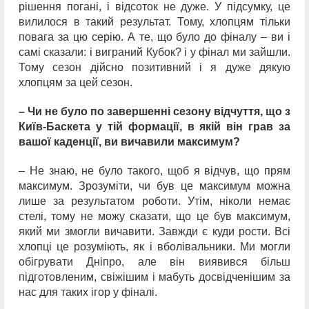
рішення погані, і відсоток не дуже. У підсумку, це
вилилося в такий результат. Тому, хлопцям тільки
повага за цю серію. А те, що було до фіналу – ви і
самі сказали: і виграний Кубок? і у фінал ми зайшли.
Тому сезон дійсно позитивний і я дуже дякую
хлопцям за цей сезон.
– Чи не було по завершенні сезону відчуття, що з
Київ-Баскета у тій формації, в якій він грав за
вашої каденції, ви вичавили максимум?
– Не знаю, не було такого, щоб я відчув, що прям
максимум. Зрозуміти, чи був це максимум можна
лише за результатом роботи. Утім, ніколи немає
стелі, тому не можу сказати, що це був максимум,
який ми змогли вичавити. Завжди є куди рости. Всі
хлопці це розуміють, як і вболівальники. Ми могли
обігрувати Дніпро, але він виявився більш
підготовленим, свіжішим і мабуть досвідченішим за
нас для таких ігор у фіналі.