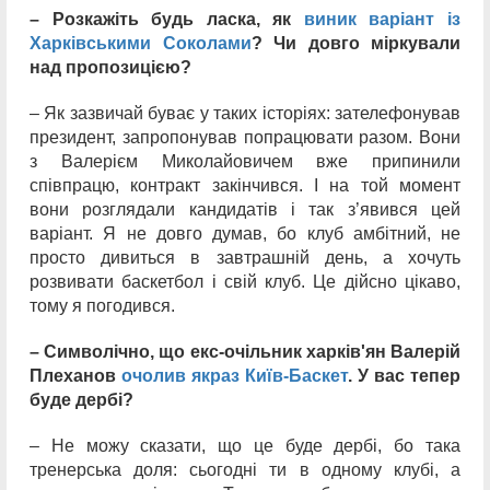
– Розкажіть будь ласка, як
виник варіант із
Харківськими Соколами
? Чи довго міркували
над пропозицією?
– Як зазвичай буває у таких історіях: зателефонував
президент, запропонував попрацювати разом. Вони
з Валерієм Миколайовичем вже припинили
співпрацю, контракт закінчився. І на той момент
вони розглядали кандидатів і так з’явився цей
варіант. Я не довго думав, бо клуб амбітний, не
просто дивиться в завтрашній день, а хочуть
розвивати баскетбол і свій клуб. Це дійсно цікаво,
тому я погодився.
– Символічно, що екс-очільник харків'ян Валерій
Плеханов
очолив якраз Київ-Баскет
. У вас тепер
буде дербі?
– Не можу сказати, що це буде дербі, бо така
тренерська доля: сьогодні ти в одному клубі, а