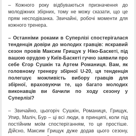
– Кожного року відбуваються призначення до
молодіжних збірних, тому не можу сказати, що це
прям несподіванка. Звичайні, робочі моменти для
кожного тренера.
– Останніми роками в Суперлізі спостерігалася
тенденція довіри до молодих гравців: яскравий
сезон провів Максим Грищук у Ніко-Баскеті, під
вашою орудою у Київ-Баскеті гучно заявили про
себе Єгор Сушкін та Артем Романиця. Вам, як
головному тренеру збірної U-20, ця тенденція
полегшує можливість вибору гравців для
збірної, враховуючи те, що багато молодих
виконавців ви бачили по ходу сезону у
Суперлізі?
– Звичайно, цьогоріч Сушкін, Романиця, Грищук,
Упир, Маліч, Бур – ці всі люди, в принципі, коли під
постійним моїм спостеріганням, то це простіше.
Дійсно, Максим Грищук дуже додав цього сезону,