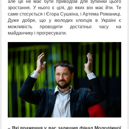
але це не має бути приводом для зупинки цього
зростання. У нього є цілі, до яких він має йти. Те
саме стосується і Єгора Сушкіна, і Артема Романиці.
Дуже добре, що у молодих хлопців в Україні є
можливість проводити достатньо часу на
майданчику і прогресувати.
– Які враження у вас залишив фінал Молодіжної