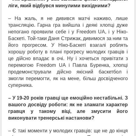
ліги, який відбувся минулими вихідними?
– На жаль, я не дивився матчі наживо, лише
трансляцію. Гарна гра вийшла і деякі хлопці дуже
непогано проявили себе і у Freedom UA, і у Ніко-
Баскеті. Той-таки Даня Стрижак, дивимося за ним та
його прогресом. У Ніко-Баскеті взагалі роблять
хорошу роботу в плані прогресу молодих гравців і
це дійсно впадає в очі. Ну і хочеться привітати з
перемогою Freedom UA і Павла Буренка, хлопці
продемонстрували дійсно якісний баскетбол і
змогли перемогти, як на мене, більш досвідченого
суперника.
– У 19-20 років гравці ще емоційно нестабільні. З
вашого досвіду роботи: як не зламати характер
гравця у такому віці, але змусити його
виконувати тренерські настанови?
– Є такі моменти у молодих гравців: ще не до кінця