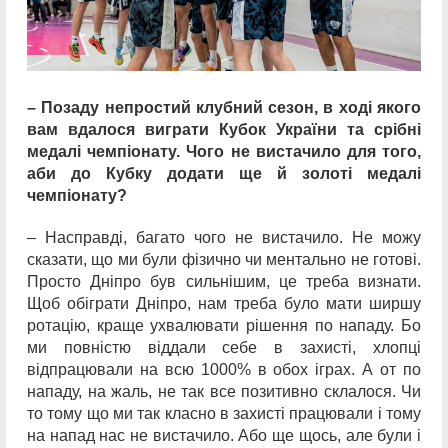
– Позаду непростий клубний сезон, в ході якого
вам вдалося виграти Кубок України та срібні
медалі чемпіонату. Чого не вистачило для того,
аби до Кубку додати ще й золоті медалі
чемпіонату?
– Насправді, багато чого не вистачило. Не можу
сказати, що ми були фізично чи ментально не готові.
Просто Дніпро був сильнішим, це треба визнати.
Щоб обіграти Дніпро, нам треба було мати ширшу
ротацію, краще ухвалювати рішення по нападу. Бо
ми повністю віддали себе в захисті, хлопці
відпрацювали на всю 1000% в обох іграх. А от по
нападу, на жаль, не так все позитивно склалося. Чи
то тому що ми так класно в захисті працювали і тому
на напад нас не вистачило. Або ще щось, але були і