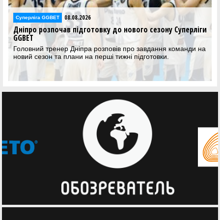
07.08.2026
Суперліга GGBET
 Суперліги
Валентин Шептицький залишається у Рівному
Рівненський клуб продовжив контракт з молодим гр
команди на