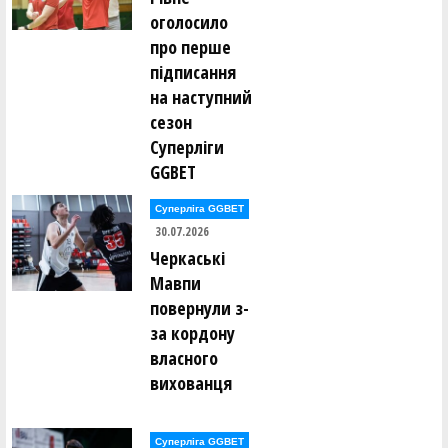
оголосило
про перше
підписання
на наступний
сезон
Суперліги
GGBET
Суперліга GGBET
30.07.2026
Черкаські
Мавпи
повернули з-
за кордону
власного
вихованця
Суперліга GGBET