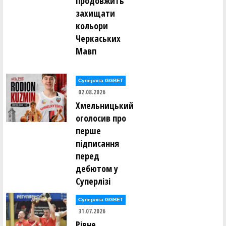
продовжить
захищати
кольори
Черкаських
Мавп
Суперліга GGBET
02.08.2026
Хмельницький
оголосив про
перше
підписання
перед
дебютом у
Суперлізі
Суперліга GGBET
31.07.2026
Рівне