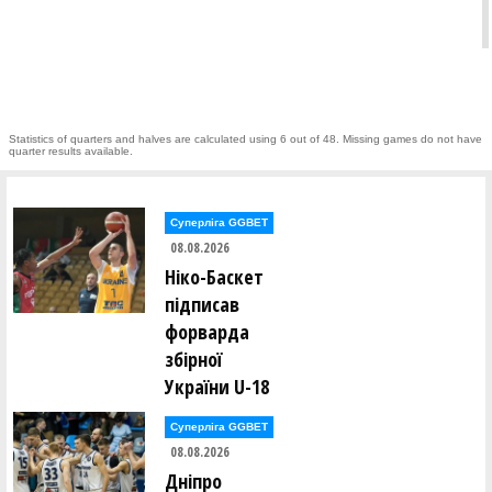
Statistics of quarters and halves are calculated using 6 out of 48. Missing games do not have
quarter results available.
Суперліга GGBET
08.08.2026
Ніко-Баскет
підписав
форварда
збірної
України U-18
Суперліга GGBET
08.08.2026
Дніпро