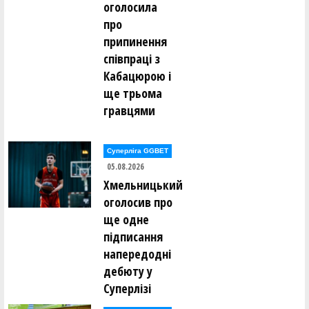
оголосила
про
припинення
співпраці з
Кабацюрою і
ще трьома
гравцями
Суперліга GGBET
05.08.2026
Хмельницький
оголосив про
ще одне
підписання
напередодні
дебюту у
Суперлізі