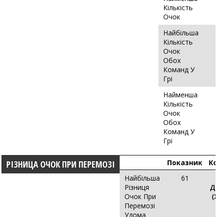
Кількість
Очок
Найбільша
Кількість
Очок
Обох
Команд У
Грі
Найменша
Кількість
Очок
Обох
Команд У
Грі
Показник
К
РІЗНИЦА ОЧОК ПРИ ПЕРЕМОЗІ
Найбільша
61
Різниця
Д
Очок При
(
Перемозі
Удома