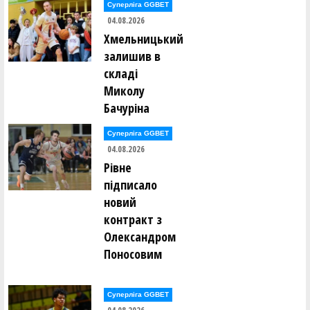
Суперліга GGBET
04.08.2026
Хмельницький
залишив в
складі
Миколу
Бачуріна
Суперліга GGBET
04.08.2026
Рівне
підписало
новий
контракт з
Олександром
Поносовим
Суперліга GGBET