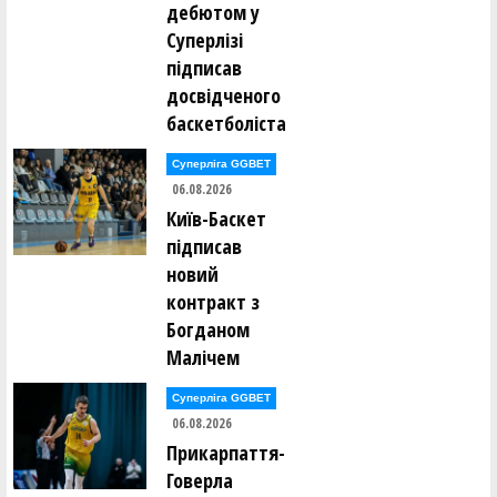
дебютом у
Суперлізі
підписав
досвідченого
баскетболіста
Суперліга GGBET
06.08.2026
Київ-Баскет
підписав
новий
контракт з
Богданом
Малічем
Суперліга GGBET
06.08.2026
Прикарпаття-
Говерла