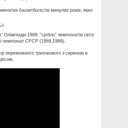
енитих баскетболістів минулих років, яких
БА
 Олімпіади-1988, "срібло" чемпіонатів світу
чі чемпіонат СРСР (1988,1989).
втор переможного триочкового з сиреною в
рісом.