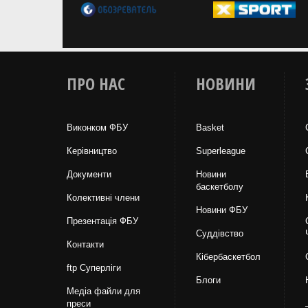
ПРО НАС
НОВИНИ
Виконком ФБУ
Basket
Керівництво
Superleague
Документи
Новини
баскетболу
Колективні члени
Новини ФБУ
Презентація ФБУ
Суддівство
Контакти
Кібербаскетбол
ftp Суперліги
Блоги
Медіа файли для
преси