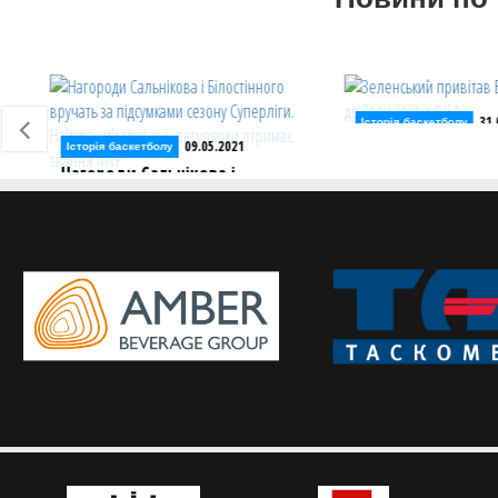
31.03.2021
Історія баскетболу
09.05.2021
Зеленський привітав В
Історія баскетболу
введенням до Зали сла
Нагороди Сальнікова і
Білостінного вручать за
Напередодні ФІБА вшан
підсумками сезону Суперліги.
легенду українського ба
Найкращий гравець регулярки
отримає звання MVP
Цього сезону визначать MVP
регулярного чемпіонату та MVP
фінальної серії Суперліги Паріматч