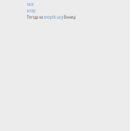
тиск:
вітер:
Погода на
sinoptik.ua
у Вінниці