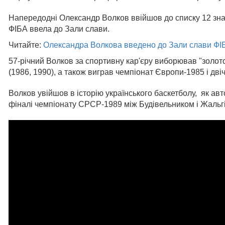
Напередодні Олександр Волков ввійшов до списку 12 знам
ФІБА ввела до Зали слави.
Читайте:
Олександра Волкова введено до Зали слави ФІ
57-річний Волков за спортивну кар'єру виборював "золото"
(1986, 1990), а також виграв чемпіонат Європи-1985 і дві
Волков увійшов в історію українського баскетболу, як а
фіналі чемпіонату СРСР-1989 між Будівельником і Жальгі