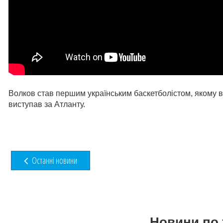
Волков став першим українським баскетболістом, якому вд
виступав за Атланту.
Останні новини
Новини по 