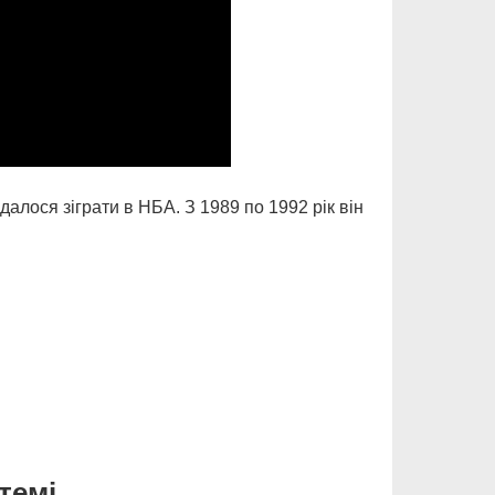
алося зіграти в НБА. З 1989 по 1992 рік він
темі