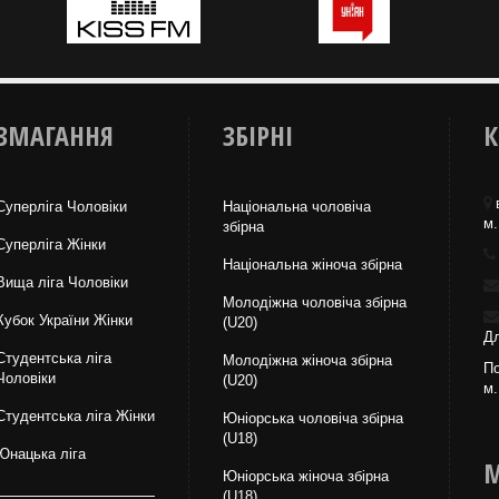
ЗМАГАННЯ
ЗБІРНІ
К
Суперліга Чоловіки
Національна чоловіча
м.
збірна
Суперліга Жінки
Національна жiноча збірна
Вища лiга Чоловіки
Молодіжна чоловіча збірна
Кубок України Жінки
(U20)
Дл
Студентська ліга
Молодіжна жіноча збірна
По
Чоловiки
(U20)
м.
Студентська ліга Жінки
Юніорська чоловіча збірна
(U18)
Юнацька ліга
М
Юніорська жіноча збірна
(U18)