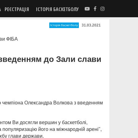
А
РЕЄСТРАЦІЯ
ІСТОРІЯ БАСКЕТБОЛУ
31.03.2021
Історія баскетболу
 введенням до Зали слави
о чемпіона Олександра Волкова з введенням
нтом Ви досягли вершин у баскетболі,
а популяризацію його на міжнародній арені",
жбу глави держави.