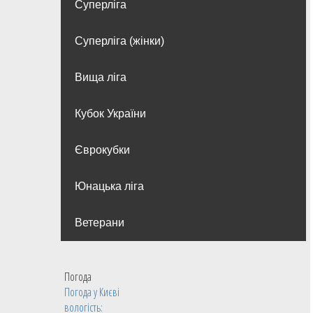
Суперліга
Суперліга (жінки)
Вища лiга
Кубок України
Єврокубки
Юнацька ліга
Ветерани
Погода
Погода у
Києві
вологість: