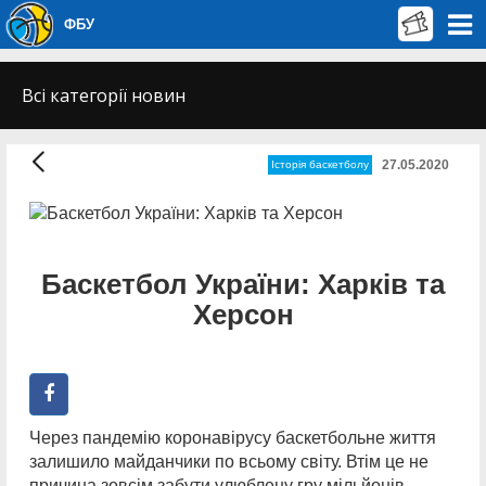
ФБУ
Всі категорії новин
27.05.2020
Історія баскетболу
Баскетбол України: Харків та
Херсон
Через пандемію коронавірусу баскетбольне життя
залишило майданчики по всьому світу. Втім це не
причина зовсім забути улюблену гру мільйонів.