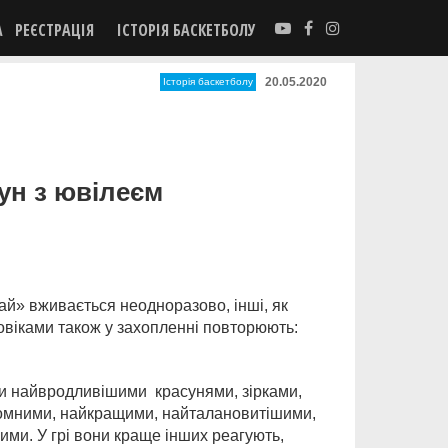
А
РЕЄСТРАЦІЯ
ІСТОРІЯ БАСКЕТБОЛУ
20.05.2020
Історія баскетболу
ун з ювілеєм
най» вживається неодноразово, інші, як
овіками також у захопленні повторюють:
ми найвродливішими красунями, зірками,
ромними, найкращими, найталановитішими,
ми. У грі вони краще інших реагують,