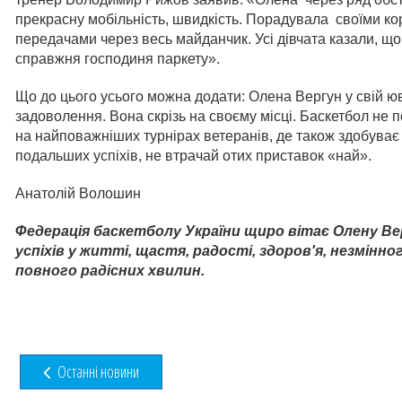
прекрасну мобільність, швидкість. Порадувала своїми 
передачами через весь майданчик. Усі дівчата казали, що
справжня господиня паркету».
Що до цього усього можна додати: Олена Вергун у свій юв
задоволення. Вона скрізь на своєму місці. Баскетбол не 
на найповажніших турнірах ветеранів, де також здобуває г
подальших успіхів, не втрачай отих приставок «най».
Анатолій Волошин
Федерація баскетболу України щиро вітає Олену Вер
успіхів у житті, щастя, радості, здоров'я, незмінн
повного радісних хвилин.
Останні новини