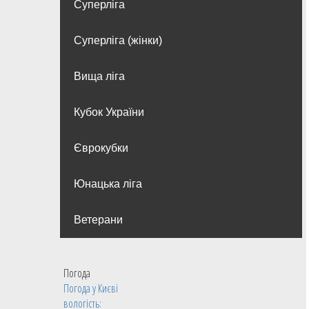
Суперліга
Суперліга (жінки)
Вища лiга
Кубок України
Єврокубки
Юнацька ліга
Ветерани
Погода
Погода у
Києві
вологість: