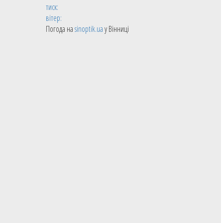
тиск:
вітер:
Погода на
sinoptik.ua
у Вінниці