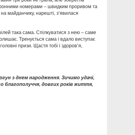
коронними номерами – швидким проривом та
 на майданчику, нарешті, з‘явилася
ілей така сама. Спілкуватися з нею – саме
полишає. Тренується сама і вдало виступає
оловні призи. Щастя тобі і здоров‘я,
гун з днем народження. Зичимо удачі,
ого благополуччя, довгих років життя,