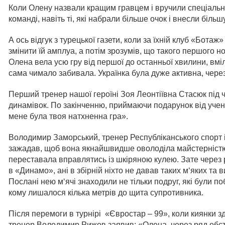
Коли Олену назвали кращим гравцем і вручили спеціальни
команді, навіть ті, які набрали більше очок і внесли більш
А ось відгук з турецької газети, коли за їхній клуб «Бота
змінити їй амплуа, а потім зрозумів, що такого першого 
Олена вела усю гру від першої до останньої хвилини, вмі
сама чимало забивала. Українка була дуже активна, через
Перший тренер нашої героїні Зоя Леонтіївна Стасюк під ч
динамівок. По закінченню, приймаючи подарунок від уче
мене була твоя натхненна гра».
Володимир Заморський, тренер Республіканського спорт 
зажадав, щоб вона якнайшвидше оволоділа майстерністю п
переставала вправлятись із шкіряною кулею. Зате через р
в «Динамо», ані в збірній ніхто не давав таких м‘яких та
Послані нею м‘ячі знаходили не тільки подруг, які були поб
кому лишалося кілька метрів до щита супротивника.
Після перемоги в турнірі «Євростар – 99», коли киянки зд
тренер Володимир Рижов заявив: «Олена через ряд обста