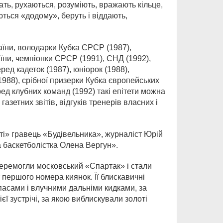
ать, рухаються, розуміють, вражають кільце,
ються «додому», беруть і віддають,
аїни, володарки Кубка СРСР (1987),
ни, чемпіонки СРСР (1991), СНД (1992),
ред кадеток (1987), юніорок (1988),
1988), срібної призерки Кубка європейських
ред клубних команд (1992) такі епітети можна
азетних звітів, відгуків тренерів власних і
ті» гравець «Будівельника», журналіст Юрій
а баскетболістка Олена Вергун».
 перемогли московський «Спартак» і стали
 першого номера киянок. Її блискавичні
пасами і влучними дальніми кидками, за
єї зустрічі, за якою виблискували золоті