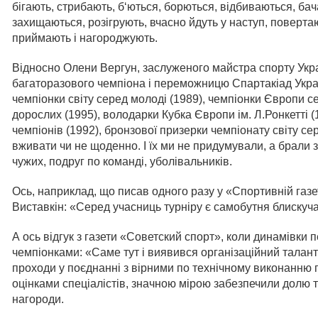
бігають, стрибають, б‘ються, борються, відбиваються, бач
захищаються, розігрують, вчасно йдуть у наступ, поверта
приймають і нагороджують.
Відносно Олени Вергун, заслуженого майстра спорту Укр
багаторазового чемпіона і переможницю Спартакіад Украї
чемпіонки світу серед молоді (1989), чемпіонки Європи се
дорослих (1995), володарки Кубка Європи ім. Л.Ронкетті (
чемпіонів (1992), бронзової призерки чемпіонату світу се
вживати чи не щоденно. І їх ми не придумували, а брали з г
чужих, подруг по команді, уболівальників.
Ось, наприклад, що писав одного разу у «Спортивній газе
Виставкін: «Серед учасниць турніру є самобутня блискуч
А ось відгук з газети «Советский спорт», коли динамівки
чемпіонками: «Саме тут і виявився організаційний талант
проходи у поєднанні з вірними по технічному виконанню 
оцінками спеціалістів, значною мірою забезпечили долю ті
нагороди.