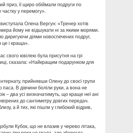
й приз, її щиро обіймали подруги по
у частку у перемогу».
ж» виступала Олена Вергун: «Тренер хотів
номера йому не відшукати ні за якими морями.
ло диригуючи діями новоспечених подруг,
 це і краща».
ас свого ювілею була присутня на грі
ниці, сказала: «Найкращим подарунком для
інтернату, прийнявши Олену до своєї групи
аса. В дівчини боліли руки, а вона не
ік – два усі визначатимуть, що краще неї ані
 вивірених до сантиметру довгих передач.
лизу, а й тих, які пішли у глибокий відрив,
обули Кубок, що не влазив у черево літака,
вин три роки не грала, але зберегла