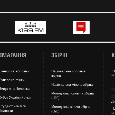
ЗМАГАННЯ
ЗБІРНІ
К
Суперліга Чоловіки
Національна чоловіча
м.
збірна
Суперліга Жінки
Національна жiноча збірна
Вища лiга Чоловіки
Молодіжна чоловіча збірна
Кубок України Жінки
(U20)
Дл
Студентська ліга
Молодіжна жіноча збірна
По
Чоловiки
(U20)
м.