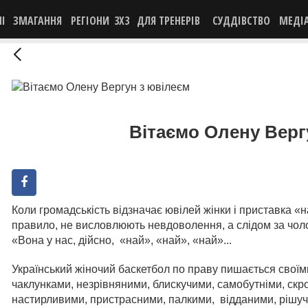
НІ
ЗМАГАННЯ
РЕГІОНИ
3X3
ДЛЯ ТРЕНЕРІВ
СУДДІВСТВО
МЕДІ
Вітаємо Олену Верг
Коли громадськість відзначає ювілей жінки і приставка «
правило, не висловлюють невдоволення, а слідом за чол
«Вона у нас, дійсно, «най», «най», «най»...
Український жіночий баскетбол по праву пишається свої
чаклунками, незрівняними, блискучими, самобутніми, ск
настирливими, пристрасними, палкими, відданими, рішучи