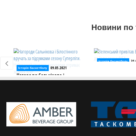
Новини по 
31.03.2021
Історія баскетболу
09.05.2021
Зеленський привітав В
Історія баскетболу
введенням до Зали сла
Нагороди Сальнікова і
Білостінного вручать за
Напередодні ФІБА вшан
підсумками сезону Суперліги.
легенду українського ба
Найкращий гравець регулярки
отримає звання MVP
Цього сезону визначать MVP
регулярного чемпіонату та MVP
фінальної серії Суперліги Паріматч