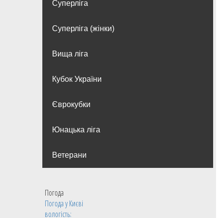
Суперліга
Суперліга (жінки)
Вища лiга
Кубок України
Єврокубки
Юнацька ліга
Ветерани
Погода
Погода у
Києві
вологість: