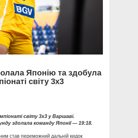
долала Японію та здобула
іонаті світу 3х3
мпіонаті світу 3х3 у Варшаві.
нду здолала команду Японії — 19:18.
ним став переможний дальній кидок