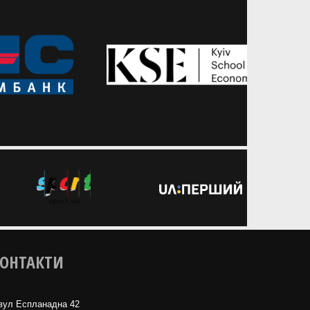
U-21 у Лізі націй 1 серпня
ОНТАКТИ
вул Еспланадна 42