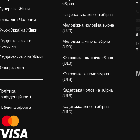
м.
збірна
Суперліга Жінки
Національна жiноча збірна
Вища лiга Чоловіки
Молодіжна чоловіча збірна
Кубок України Жінки
(U20)
Дл
Студентська ліга
Молодіжна жіноча збірна
По
Чоловiки
(U20)
м.
Студентська ліга Жінки
Юніорська чоловіча збірна
(U18)
Юнацька ліга
М
Юніорська жіноча збірна
(U18)
Кадетська чоловіча збірна
Політика
(U16)
конфіденційності
Кадетська жіноча збірна
Публічна оферта
(U16)