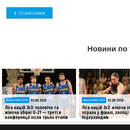
Останні новини
Новини по 
02.08.2026
02.08.2026
Баскетбол 3х3
Відео
Ліга націй 3х3: жіноча збірна U-21
Збірні України U-21 у Лі
зіграла у фіналі, хлопці програли
3х3: відеотрансляція 2 
Нідерландам
Молодіжні збірні України
продовжують свої виступи
Результати матчів збірних України
3х3
U-21 на третьому стопі у Лізі націй