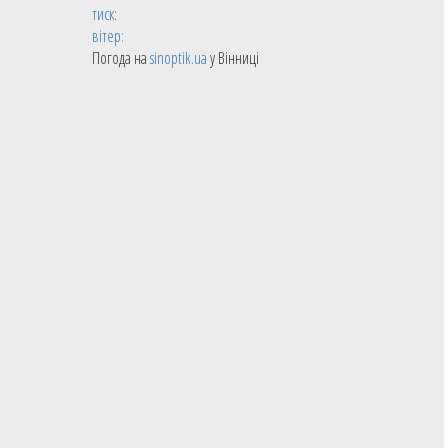
тиск:
вітер:
Погода на
sinoptik.ua
у Вінниці