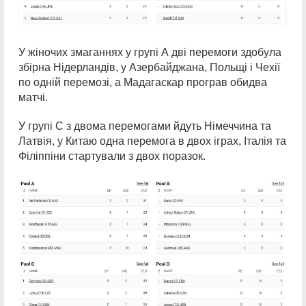
У жіночих змаганнях у групі А дві перемоги здобула
збірна Нідерландів, у Азербайджана, Польщі і Чехії
по одній перемозі, а Мадагаскар програв обидва
матчі.
У групі С з двома перемогами йдуть Німеччина та
Латвія, у Китаю одна перемога в двох іграх, Італія та
Філіппіни стартували з двох поразок.