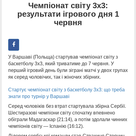
Чемпіонат світу 3х3:
результати ігрового дня 1
червня
У Варшаві (Польща) стартував чемпіонат світу з
баскетболу 3х3, який триватиме до 7 червня. У
перший ігровий день були зіграні матчі у двох групах
як серед чоловічих, так і жіночих збірних.
Стартує чемпіонат світу з баскетболу 3х3: що треба
знати про турнір у Варшаві
Серед чоловіків без втрат стартувала збірна Сербії.
Шестиразові чемпіони світу спочатку впевнено
обіграли Мадагаскар (21:14), а потім здолали чинних
чемпіонів світу — Іспанію (16:12).
Лідером сербської команди став Страхиня Стоячич,