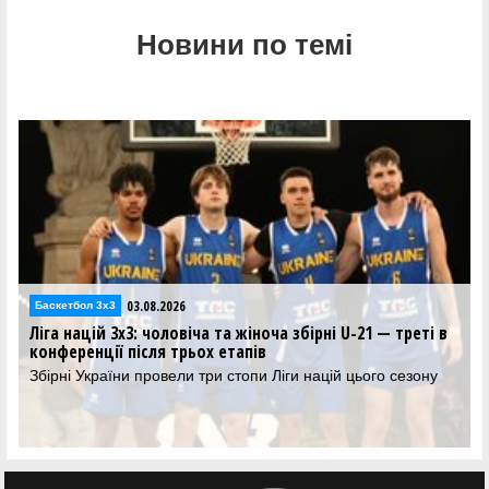
Новини по темі
03.08.2026
аскетбол 3х3
Баскет
га націй 3х3: чоловіча та жіноча збірні U-21 — треті в
Ліга 
нференції після трьох етапів
хлопц
ірні України провели три стопи Ліги націй цього сезону
Резул
Лізі н