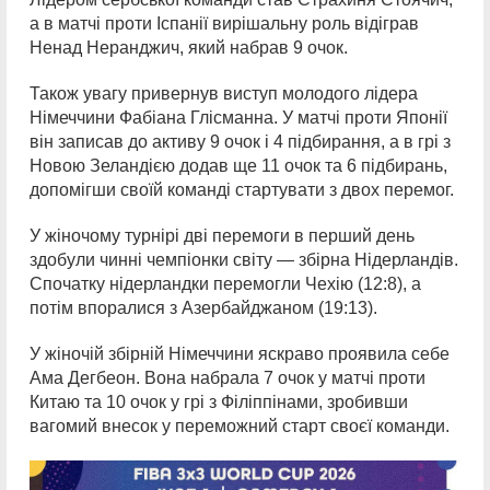
а в матчі проти Іспанії вирішальну роль відіграв
Ненад Неранджич, який набрав 9 очок.
Також увагу привернув виступ молодого лідера
Німеччини Фабіана Глісманна. У матчі проти Японії
він записав до активу 9 очок і 4 підбирання, а в грі з
Новою Зеландією додав ще 11 очок та 6 підбирань,
допомігши своїй команді стартувати з двох перемог.
У жіночому турнірі дві перемоги в перший день
здобули чинні чемпіонки світу — збірна Нідерландів.
Спочатку нідерландки перемогли Чехію (12:8), а
потім впоралися з Азербайджаном (19:13).
У жіночій збірній Німеччини яскраво проявила себе
Ама Дегбеон. Вона набрала 7 очок у матчі проти
Китаю та 10 очок у грі з Філіппінами, зробивши
вагомий внесок у переможний старт своєї команди.