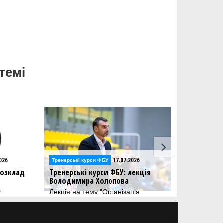
темі
17.07.2026
16.07.2026
си ФБУ
Тренерські курси ФБУ
урси ФБУ: лекція
Тренерські курси ФБУ: лекція
 Холопова
Олега Байрачного
у "Організація
Тема — "Психологічний профіль
 атакувальних дій
тренера в контексті вирішення
кетболі 3х3"
завдань в тренувальному процесі
та змагальній діяльності"