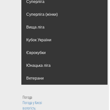
Суперліга
Суперліга (жінки)
Вища лiга
Кубок України
Єврокубки
Юнацька ліга
Ветерани
Погода
Погода у
Києві
вологість: