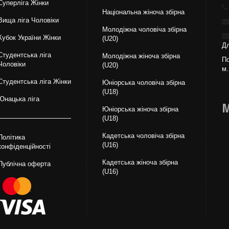
Суперліга Жінки
Національна жiноча збірна
Вища лiга Чоловіки
Молодіжна чоловіча збірна
Кубок України Жінки
(U20)
Дл
Студентська ліга
Молодіжна жіноча збірна
По
Чоловiки
(U20)
м.
Студентська ліга Жінки
Юніорська чоловіча збірна
(U18)
Юнацька ліга
М
Юніорська жіноча збірна
(U18)
Кадетська чоловіча збірна
Політика
(U16)
конфіденційності
Кадетська жіноча збірна
Публічна оферта
(U16)