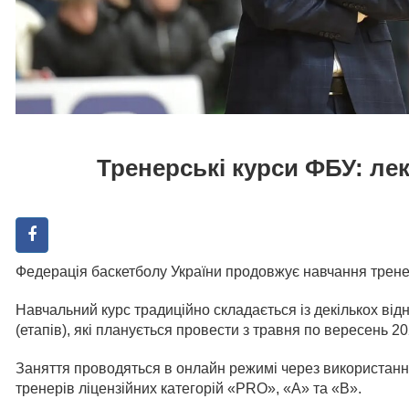
Тренерські курси ФБУ: лек
Федерація баскетболу України продовжує навчання тренер
Навчальний курс традиційно складається із декількох ві
(етапів), які планується провести з травня по вересень 20
Заняття проводяться в онлайн режимі через використан
тренерів ліцензійних категорій «PRO», «А» та «В».