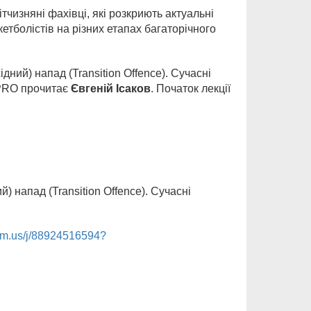
тчизняні фахівці, які розкриють актуальні
етболістів на різних етапах багаторічного
дний) напад (Transition Offence). Сучасні
а PRO прочитає
Євгеній Ісаков
. Початок лекції
) напад (Transition Offence). Сучасні
om.us/j/88924516594?