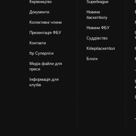
Керівництво
Superleague
Документи
Новини
баскетболу
Колективні члени
Новини ФБУ
Презентація ФБУ
Суддівство
Контакти
Кібербаскетбол
ftp Суперліги
Блоги
Медіа файли для
преси
Інформація для
клубів