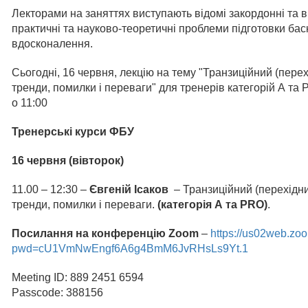
Лекторами на заняттях виступають відомі закордонні та ві
практичні та науково-теоретичні проблеми підготовки баск
вдосконалення.
Сьогодні, 16 червня, лекцію на тему "Транзиційний (перехі
тренди, помилки і переваги" для тренерів категорій А т
о 11:00
Тренерські курси ФБУ
16 червня (вівторок)
11.00 – 12:30 –
Євгеній Ісаков
– Транзиційний (перехідний
тренди, помилки і переваги.
(категорія А та PRO)
.
Посилання на конференцію
Zoom
–
https://us02web.zo
pwd=cU1VmNwEngf6A6g4BmM6JvRHsLs9Yt.1
Meeting ID: 889 2451 6594
Passcode: 388156