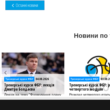
Останні новини
Новини по 
026
03.08.2026
Тренерські курси ФБУ
Тренерські кур
екція
Тренерські курси ФБУ: розклад
Тренерські к
четвертого модуля
Володимира
ння плану
Розклад четвертого етапу
Лекція на тем
ольної
ліцензійних тренерських курсів ФБУ
транзиційних
ції до
команд у бас
езону"