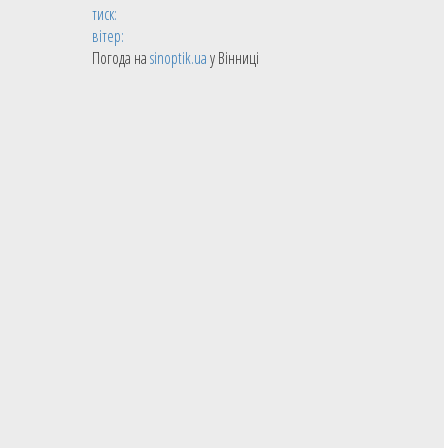
тиск:
вітер:
Погода на
sinoptik.ua
у Вінниці