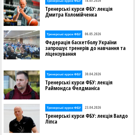
18.05.2026
Тренерські курси ФБУ
Тренерські курси ФБУ: лекція
Дмитра Коломійченка
06.05.2026
Тренерські курси ФБУ
Федерація баскетболу України
запрошує тренерів до навчання та
ліцензування
30.04.2026
Тренерські курси ФБУ
Тренерські курси ФБУ: лекція
Раймондса Фелдманіса
23.04.2026
Тренерські курси ФБУ
Тренерські курси ФБУ: лекція Валдо
Ліпса