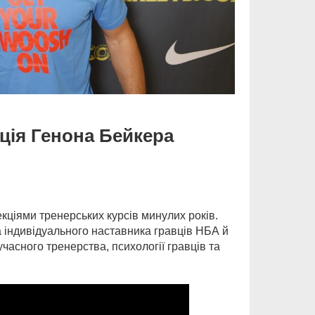
ція Генона Бейкера
ціями тренерських курсів минулих років.
 індивідуального наставника гравців НБА й
асного тренерства, психології гравців та