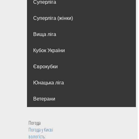
Суперліга
Суперліга (жінки)
Вища лiга
Кубок України
Єврокубки
Юнацька ліга
Ветерани
Погода
Погода у
Києві
вологість: