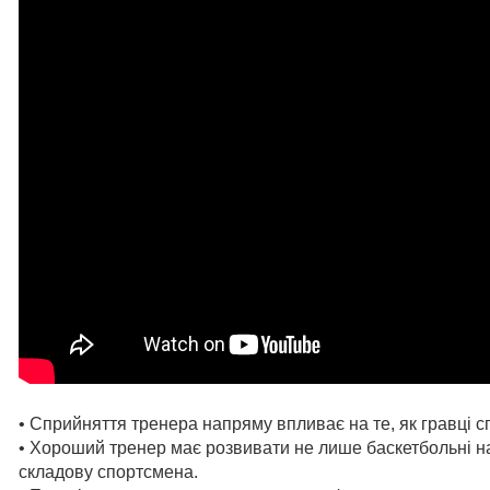
• Сприйняття тренера напряму впливає на те, як гравці с
• Хороший тренер має розвивати не лише баскетбольні на
складову спортсмена.