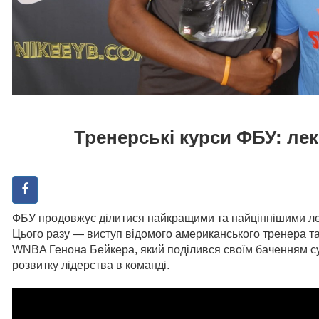
Тренерські курси ФБУ: лек
ФБУ продовжує ділитися найкращими та найціннішими лек
Цього разу — виступ відомого американського тренера та
WNBA Генона Бейкера, який поділився своїм баченням суч
розвитку лідерства в команді.