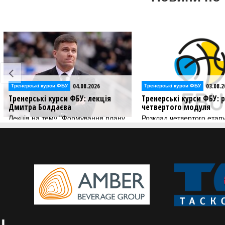
04.08.2026
03.08.2
Тренерські курси ФБУ
Тренерські курси ФБУ
Тренерські курси ФБУ: лекція
Тренерські курси ФБУ: 
Дмитра Болдаєва
четвертого модуля
Лекція на тему "Формування плану
Розклад четвертого етап
атакувальних дій баскетбольної
ліцензійних тренерських 
команди високої кваліфікації до
участі в матчах ігрового сезону"