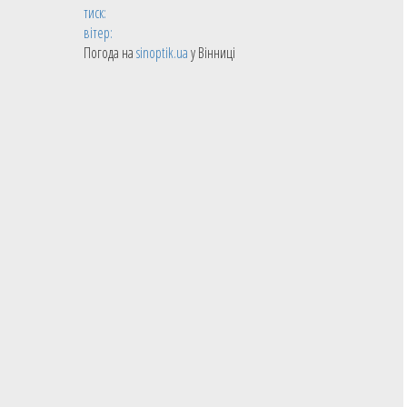
тиск:
вітер:
Погода на
sinoptik.ua
у Вінниці