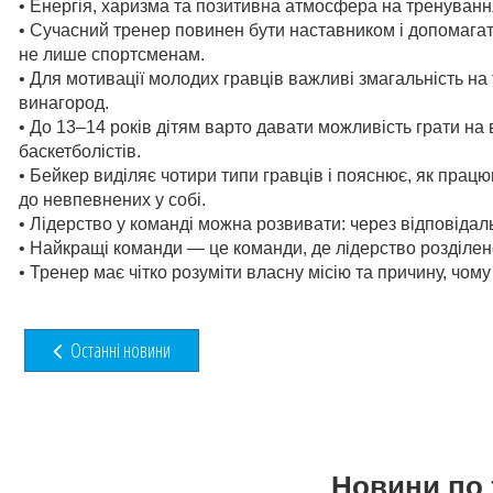
• Енергія, харизма та позитивна атмосфера на тренуванн
• Сучасний тренер повинен бути наставником і допомага
не лише спортсменам.
• Для мотивації молодих гравців важливі змагальність на
винагород.
• До 13–14 років дітям варто давати можливість грати на
баскетболістів.
• Бейкер виділяє чотири типи гравців і пояснює, як прац
до невпевнених у собі.
• Лідерство у команді можна розвивати: через відповідаль
• Найкращі команди — це команди, де лідерство розділен
• Тренер має чітко розуміти власну місію та причину, чому
Останні новини
Новини по 