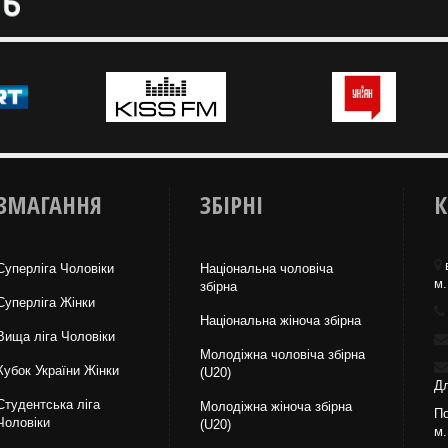
ЗМАГАННЯ
ЗБІРНІ
К
Суперліга Чоловіки
Національна чоловіча
м.
збірна
Суперліга Жінки
Національна жiноча збірна
Вища лiга Чоловіки
Молодіжна чоловіча збірна
Кубок України Жінки
(U20)
Дл
Студентська ліга
Молодіжна жіноча збірна
По
Чоловiки
(U20)
м.