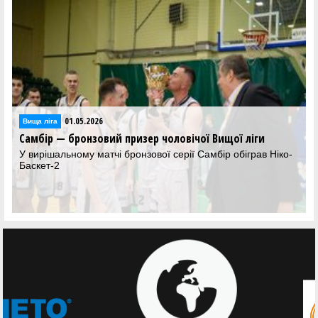
01.05.2026
Вища лiга
Самбір — бронзовий призер чоловічої Вищої ліги
У вирішальному матчі бронзової серії Самбір обіграв Ніко-
Баскет-2