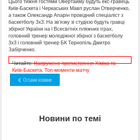
Цього тижня гостями Овертайму будуть екс-гравець
Київ-Баскета і Черкаських Мавп руслан Отверченко,
а також Олександр Апарін провідний спеціаліст з
баскетболу 3х3. На зв'язку зі студією будуть гравці
збірної України на І Всесвітніх пляжних іграх,
головний тренер молодіжної збірної з баскетболу
3х3 і головний тренер БК Тернопіль Дмитро
Забірченко.
Читайте:
Напружене протистояння Хіміка та
Київ-Баскета. Топ-моменти матчу
Останні новини
Новини по темі