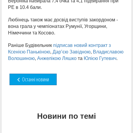
Вероніка набирала 7,4 очка та 4,1 підбирання при
РЕ в 10.4 бали.
Любінець також має досвід виступів закордоном -
вона грала у чемпіонатах Румунії, Угорщини,
Німеччини та Косово.
Раніше Будівельник
підписав новий контракт з
Ксенією Панькіною
,
Дарʼєю Завідною
,
Владиславою
Волошиною
,
Анжелікою Ляшко
та
Юлією Гутевич
.
Останні новини
Новини по темі