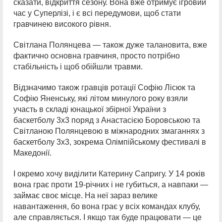
сказати, відкриття сезону. Вона вже отримує ігровий
час у Суперлізі, і є всі передумови, щоб стати
гравчинею високого рівня.
Світлана Полянцева — також дуже талановита, вже
фактично основна гравчиня, просто потрібно
стабільність і щоб обійшли травми.
Відзначимо також гравців ротації Софію Лісюк та
Софію Яненську, які літом минулого року взяли
участь в складі юнацької збірної України з
баскетболу 3х3 поряд з Анастасією Боровською та
Світланою Полянцевою в міжнародних змаганнях з
баскетболу 3х3, зокрема Олімпійському фестивалі в
Македонії.
І окремо хочу виділити Катерину Сапригу. У 14 років
вона грає проти 19-річних і не губиться, а навпаки —
займає своє місце. На неї зараз велике
навантаження, бо вона грає у всіх командах клубу,
але справляється. І якщо так буде працювати — це