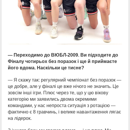
— Переходимо до ВЮБЛ-2009. Ви підходите до
Фіналу чотирьох без поразок і ще й приймаєте
його вдома. Наскільки це тисне?
— Я скажу так: регулярний чемпіонат без поразок —
це добре, але у фіналі це вже нічого не значить. Це
зовсім інші ігри. Плюс через те, що у цю вікову
категорію ми заявились двома окремими
командами, у нас непроста ситуація з ротацією —
фактично є 8 гравчинь, і велике навантаження лягає
на лідерок.