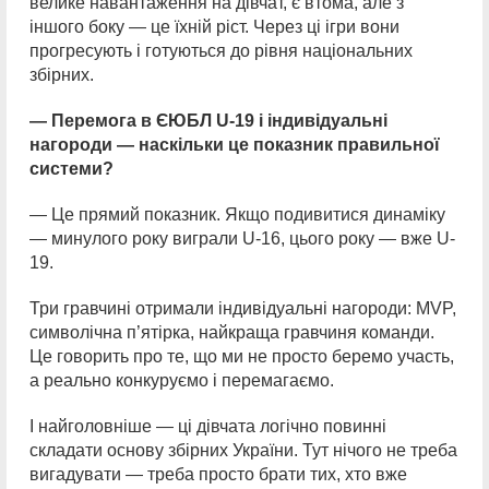
велике навантаження на дівчат, є втома, але з
іншого боку — це їхній ріст. Через ці ігри вони
прогресують і готуються до рівня національних
збірних.
— Перемога в ЄЮБЛ U-19 і індивідуальні
нагороди — наскільки це показник правильної
системи?
— Це прямий показник. Якщо подивитися динаміку
— минулого року виграли U-16, цього року — вже U-
19.
Три гравчині отримали індивідуальні нагороди: MVP,
символічна п’ятірка, найкраща гравчиня команди.
Це говорить про те, що ми не просто беремо участь,
а реально конкуруємо і перемагаємо.
І найголовніше — ці дівчата логічно повинні
складати основу збірних України. Тут нічого не треба
вигадувати — треба просто брати тих, хто вже