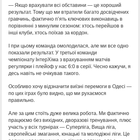
— Якщо врахувати всі обставини — це хороший
результат. Тому що ми втратили багато досвідчених
гравчинь, фактично п’ять ключових виконавиць в
порівнянні з минулим сезоном: хтось перейшов в
інші клуби, хтось поїхав за кордон.
І при цьому команда омолодилася, але ми все одно
показали результат. У третьої команди
чемпіонату ІнтерХіма з врахуванням матчів
регулярки і плейоф у нас 6:0 в серії. Чесно кажучи, я
десь навіть не очікував такого.
Особливо хочу відзначити виїзні перемоги в Одесі —
по цих іграх було видно, що ми рухаємося
правильно.
Але за цим стоїть дуже велика робота. Ми фактично
працюємо без вихідних, дворазові тренування, плюс
участь у всіх турнірах — Суперліга, Вища ліга,
європейські змагання, юнацькі та молодіжні ліги. Це