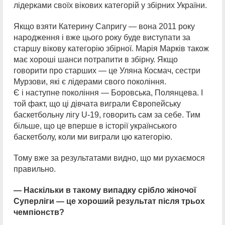
лідерками своїх вікових категорій у збірних України.
Якщо взяти Катерину Сапригу — вона 2011 року
народження і вже цього року буде виступати за
старшу вікову категорію збірної. Марія Марків також
має хороші шанси потрапити в збірну. Якщо
говорити про старших — це Уляна Космач, сестри
Мурзови, які є лідерами свого покоління.
Є і наступне покоління — Боровська, Полянцева. І
той факт, що ці дівчата виграли Європейську
баскетбольну лігу U-19, говорить сам за себе. Тим
більше, що це вперше в історії українського
баскетболу, коли ми виграли цю категорію.
Тому вже за результатами видно, що ми рухаємося
правильно.
— Наскільки в такому випадку срібло
жіночої
Суперліги — це хороший результат після трьох
чемпіонств?