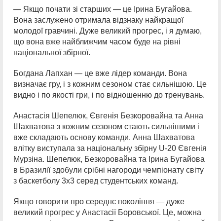
— Якщо почати зі старших — це Ірина Бугайова.
Вона заслужено отримала відзнаку найкращої
молодої гравчині. Дуже великий прогрес, і я думаю,
що вона вже найближчим часом буде на рівні
національної збірної.
Богдана Лапхан — це вже лідер команди. Вона
визначає гру, і з кожним сезоном стає сильнішою. Це
видно і по якості гри, і по відношенню до тренувань.
Анастасія Шепелюк, Євгенія Безкоровайна та Анна
Шахватова з кожним сезоном стають сильнішими і
вже складають основу команди. Анна Шахватова
влітку виступала за національну збірну U-20 Євгенія
Мурзіна. Шепелюк, Безкоровайна та Ірина Бугайова
в Бразилії здобули срібні нагороди чемпіонату світу
з баскетболу 3х3 серед студентських команд.
Якщо говорити про середнє покоління — дуже
великий прогрес у Анастасії Боровської. Це, можна