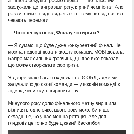
З іншого боку, ми граємо вдома — і це плюс. Ми
заслужили це, вигравши регулярний чемпіонат. Але
разом з тим є і відповідальність, тому що від нас всі
чекають перемоги.
— Чого очікуєте від
Фіналу чотирьох?
— Я думаю, що буде дуже конкурентний фінал. Не
можна недооцінювати жодну команду. МОБІ додала,
Багіра має сильних гравчинь, Дніпро вже показав,
що може створювати сюрпризи.
Я добре знаю багатьох дівчат по ЄЮБЛ, адже ми
залучали їх до своєї команди — у кожній команді є
лідери, які можуть вирішити гру.
Минулого року долю фінального матчу вирішила
різниця в одне очко, цього року може бути ще
складніше, бо у нас менша ротація. Але для
глядачів це точно буде цікавий баскетбол.