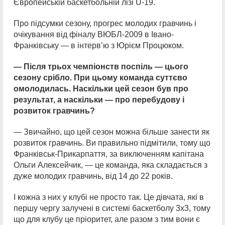
Європейській баскетбольній лізі U-19.
Про підсумки сезону, прогрес молодих гравчинь і
очікування від фіналу ВЮБЛ-2009 в Івано-
Франківську — в інтерв’ю з Юрієм Процюком.
— Після трьох чемпіонств поспіль — цього
сезону срібло.
При цьому команда суттєво
омолодилась. Наскільки цей сезон був про
результат, а наскільки — про перебудову і
розвиток гравчинь?
— Звичайно, що цей сезон можна більше занести як
розвиток гравчинь. Ви правильно підмітили, тому що
Франківськ-Прикарпаття, за виключенням капітана
Ольги Алексейчик, — це команда, яка складається з
дуже молодих гравчинь, від 14 до 22 років.
І кожна з них у клубі не просто так. Це дівчата, які в
першу чергу залучені в системі баскетболу 3х3, тому
що для клубу це пріоритет, але разом з тим вони є