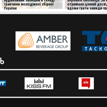
гравчиню молодіжної збірної
отримала цінний досвід
України
вдома грати завжди пр
Анастасія Любенська продовжить
Центрова Будівельника ро
грати за Будівельник
чому вирішила повернути
України і приєднатися до
Суперліги