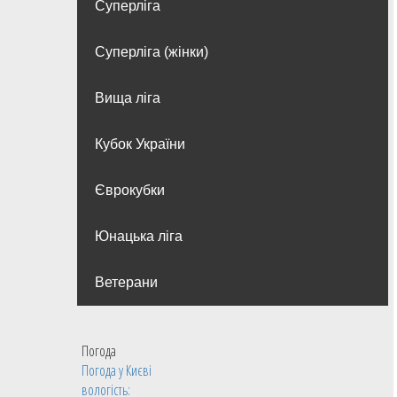
Суперліга
Суперліга (жінки)
Вища лiга
Кубок України
Єврокубки
Юнацька ліга
Ветерани
Погода
Погода у
Києві
вологість: