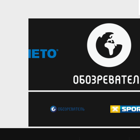
капітана Віту Горобець
Столичний клуб оголосив про ще
одне підписання