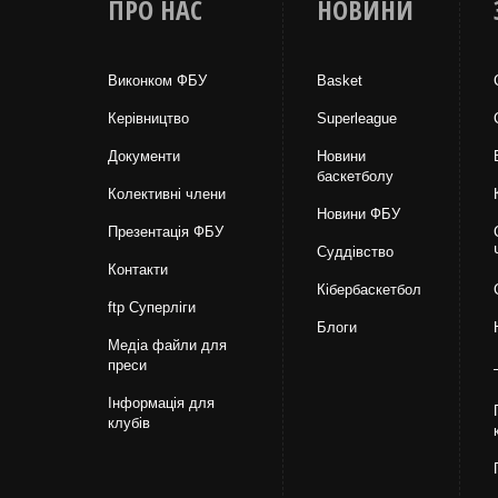
ПРО НАС
НОВИНИ
Виконком ФБУ
Basket
Керівництво
Superleague
Документи
Новини
баскетболу
Колективні члени
Новини ФБУ
Презентація ФБУ
Суддівство
Контакти
Кібербаскетбол
ftp Суперліги
Блоги
Медіа файли для
преси
Інформація для
клубів