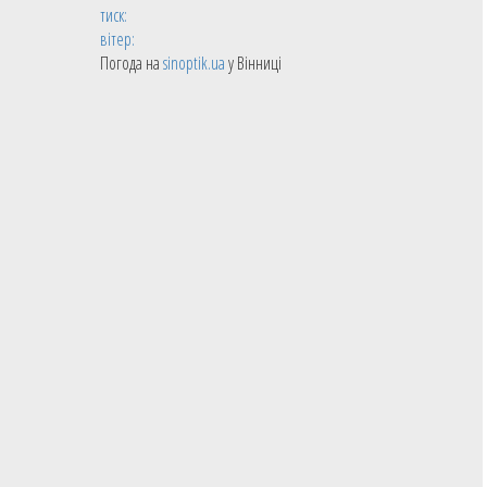
тиск:
вітер:
Погода на
sinoptik.ua
у Вінниці
14.06.2026
Жіноча Суперліга
Будівельник зберіг в складі