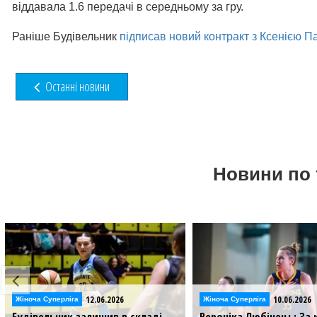
віддавала 1.6 передачі в середньому за гру.
Раніше Будівельник
підписав новий контракт з Ксенією П
Останні новини
Новини по 
12.06.2026
10.06.2026
Жіноча Суперліга
Жіноча Суперліга
Будівельник залишив в складі
Вероніка Любінець: За 