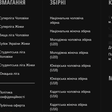
ЗМАГАННЯ
ЗБІРНІ
К
Суперліга Чоловіки
Національна чоловіча
м.
збірна
Суперліга Жінки
Національна жiноча збірна
Вища лiга Чоловіки
Молодіжна чоловіча збірна
Кубок України Жінки
(U20)
Дл
Студентська ліга
Молодіжна жіноча збірна
По
Чоловiки
(U20)
м.
Студентська ліга Жінки
Юніорська чоловіча збірна
(U18)
Юнацька ліга
М
Юніорська жіноча збірна
(U18)
Кадетська чоловіча збірна
Політика
(U16)
конфіденційності
Кадетська жіноча збірна
Публічна оферта
(U16)