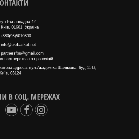
ОНТАКТИ
вул Еспланадна 42
 Київ, 01601, Україна
+380(95)5010800
info@ukrbasket.net
partnersfbu@gmail.com
я партнерства та пропозіцій
штова адреса: вул.Академіка Шалімова, буд 11-В,
Київ, 03124
И В СОЦ. МЕРЕЖАХ