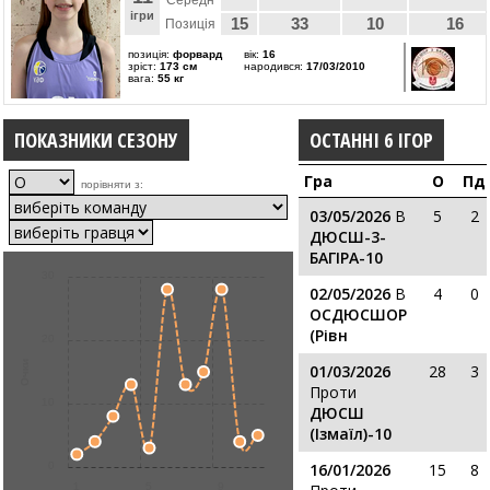
Середн
ігри
15
33
10
16
Позиція
позиція:
форвард
вік:
16
зріст:
173 см
народився:
17/03/2010
вага:
55 кг
ПОКАЗНИКИ СЕЗОНУ
ОСТАННІ 6 ІГОР
Гра
О
Пд
порівняти з:
03/05/2026
В
5
2
ДЮСШ-3-
БАГІРА-10
30
02/05/2026
В
4
0
ОСДЮСШОР
(Рівн
20
Очки
01/03/2026
28
3
Проти
10
ДЮСШ
(Ізмаїл)-10
0
16/01/2026
15
8
1
5
9