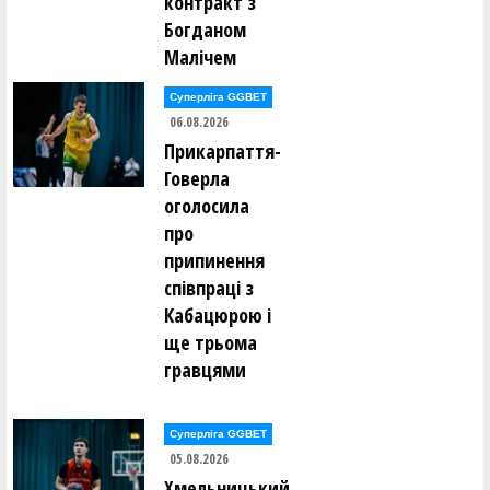
контракт з
Богданом
Малічем
Суперліга GGBET
06.08.2026
Прикарпаття-
Говерла
оголосила
про
припинення
співпраці з
Кабацюрою і
ще трьома
гравцями
Суперліга GGBET
05.08.2026
Хмельницький