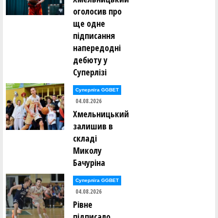
оголосив про
ще одне
підписання
напередодні
дебюту у
Суперлізі
Суперліга GGBET
04.08.2026
Хмельницький
залишив в
складі
Миколу
Бачуріна
Суперліга GGBET
04.08.2026
Рівне
підписало