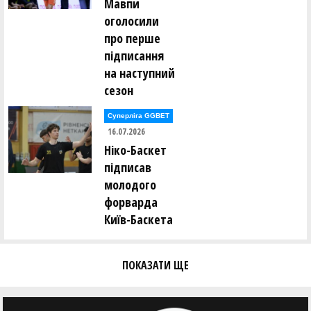
Мавпи
оголосили
про перше
підписання
на наступний
сезон
Суперліга GGBET
16.07.2026
Ніко-Баскет
підписав
молодого
форварда
Київ-Баскета
ПОКАЗАТИ ЩЕ