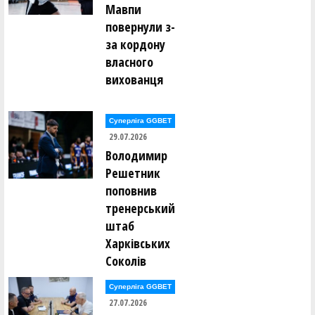
Мавпи
повернули з-
за кордону
власного
вихованця
Суперліга GGBET
29.07.2026
Володимир
Решетник
поповнив
тренерський
штаб
Харківських
Соколів
Суперліга GGBET
27.07.2026