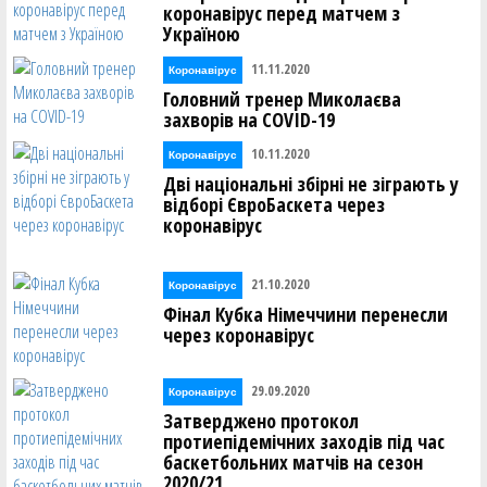
коронавірус перед матчем з
Україною
11.11.2020
Коронавірус
Головний тренер Миколаєва
захворів на COVID-19
10.11.2020
Коронавірус
Дві національні збірні не зіграють у
відборі ЄвроБаскета через
коронавірус
21.10.2020
Коронавірус
Фінал Кубка Німеччини перенесли
через коронавірус
29.09.2020
Коронавірус
Затверджено протокол
протиепідемічних заходів під час
баскетбольних матчів на сезон
2020/21