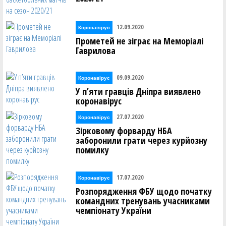
12.09.2020
Коронавірус
Прометей не зіграє на Меморіалі
Гаврилова
09.09.2020
Коронавірус
У п’яти гравців Дніпра виявлено
коронавірус
27.07.2020
Коронавірус
Зірковому форварду НБА
заборонили грати через курйозну
помилку
17.07.2020
Коронавірус
Розпорядження ФБУ щодо початку
командних тренувань учасниками
чемпіонату України