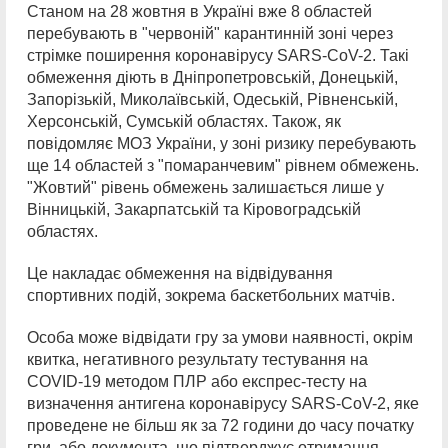
Станом на 28 жовтня в Україні вже 8 областей
перебувають в "червоній" карантинній зоні через
стрімке поширення коронавірусу SARS-CoV-2. Такі
обмеження діють в Дніпропетровській, Донецькій,
Запорізькій, Миколаївській, Одеській, Рівненській,
Херсонській, Сумській областях. Також, як
повідомляє МОЗ України, у зоні ризику перебувають
ще 14 областей з "помаранчевим" рівнем обмежень.
"Жовтий" рівень обмежень залишається лише у
Вінницькій, Закарпатській та Кіровоградській
областях.
Це накладає обмеження на відвідування
спортивних подій, зокрема баскетбольних матчів.
Особа може відвідати гру за умови наявності, окрім
квитка, негативного результату тестування на
COVID-19 методом ПЛР або експрес-тесту на
визначення антигена коронавірусу SARS-CoV-2, яке
проведене не більш як за 72 години до часу початку
гри, або документа, що підтверджує отримання