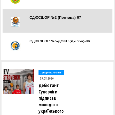
Рівне
СДЮСШОР №2 (Полтава)-07
Полтава
СДЮСШОР №5-ДФКС (Дніпро)-06
Дніпро
Суперліга GGBET
09.08.2026
Дебютант
Суперліги
підписав
молодого
українського