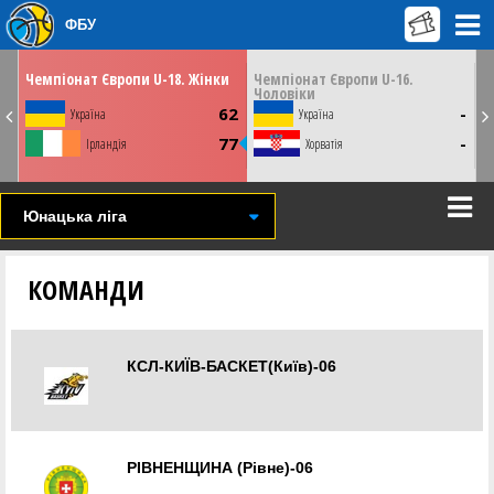
ФБУ
ТУ
СУБОТУ
НЕДІЛЮ
08 серпня
09 серпня
30
22:00
15:00
Чемпіонат Європи U-18. Жінки
Чемпіонат Європи U-16.
Ч
Чоловіки
Ч
Скоп'є, Пів. Македонія
Тулча, Румунія
5
62
-
Україна
Україна
СТАТИСТИКА
СТАТИСТИКА
НОВИНА
НОВИНА
2
77
-
Ірландія
Хорватія
ВІДЕО
ВІДЕО
Юнацька ліга
КОМАНДИ
КСЛ-КИЇВ-БАСКЕТ(Київ)-06
Київ
РІВНЕНЩИНА (Рівне)-06