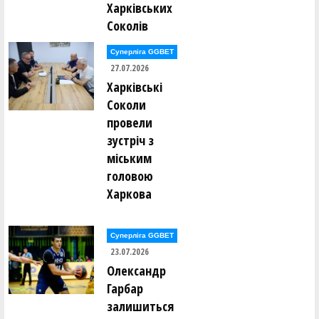
Харківських
Соколів
Суперліга GGBET
27.07.2026
Харківські
Соколи
провели
зустріч з
міським
головою
Харкова
Суперліга GGBET
23.07.2026
Олександр
Гарбар
залишиться