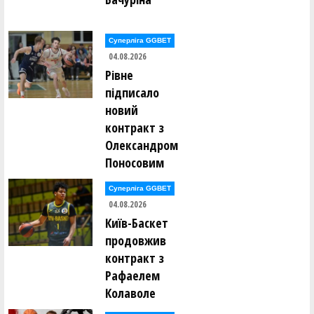
Суперліга GGBET
04.08.2026
Рівне
підписало
новий
контракт з
Олександром
Поносовим
Суперліга GGBET
04.08.2026
Київ-Баскет
продовжив
контракт з
Рафаелем
Колаволе