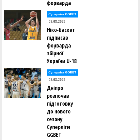
форварда
Суперліга GGBET
08.08.2026
Ніко-Баскет
підписав
форварда
збірної
України U-18
Суперліга GGBET
08.08.2026
Дніпро
розпочав
підготовку
до нового
сезону
Суперліги
GGBET