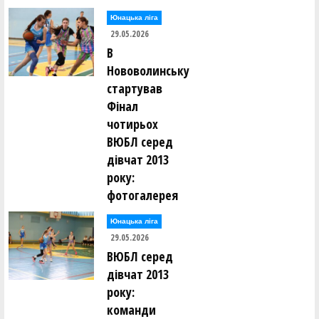
Юнацька ліга
29.05.2026
В
Нововолинську
стартував
Фінал
чотирьох
ВЮБЛ серед
дівчат 2013
року:
фотогалерея
Юнацька ліга
29.05.2026
ВЮБЛ серед
дівчат 2013
року:
команди