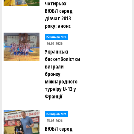
чотирьох
ВЮБЛ серед
дівчат 2013
року: анонс
Юнацька ліга
26.05.2026
Українські
баскетболістки
виграли
бронзу
міжнародного
турніру U-13 у
Франції
Юнацька ліга
25.05.2026
ВЮБЛ серед