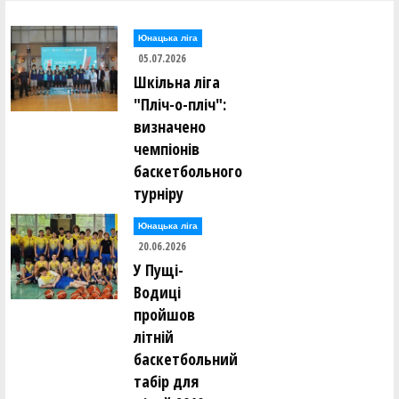
Юнацька ліга
05.07.2026
Шкільна ліга
"Пліч-о-пліч":
визначено
чемпіонів
баскетбольного
турніру
Юнацька ліга
20.06.2026
У Пущі-
Водиці
пройшов
літній
баскетбольний
табір для