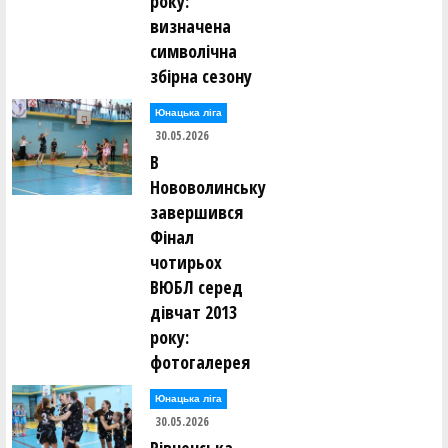
року:
визначена
символічна
збірна сезону
Юнацька ліга
30.05.2026
В
Нововолинську
завершився
Фінал
чотирьох
ВЮБЛ серед
дівчат 2013
року:
фотогалерея
Юнацька ліга
30.05.2026