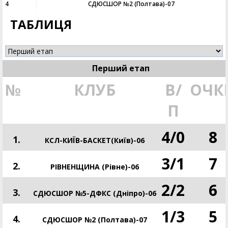
4
СДЮСШОР №2 (Полтава)-07
ТАБЛИЦЯ
Перший етап
№
КЛУБ
В/
ОЧК
П
4
/
0
8
1.
КСЛ-КИЇВ-БАСКЕТ(Київ)-06
3
/
1
7
2.
РІВНЕНЩИНА (Рівне)-06
2
/
2
6
3.
СДЮСШОР №5-ДФКС (Дніпро)-06
1
/
3
5
4.
СДЮСШОР №2 (Полтава)-07