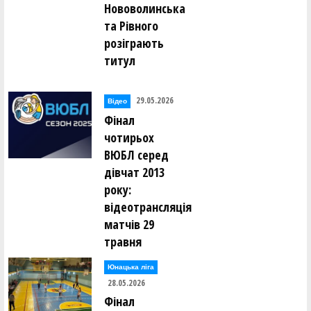
Нововолинська
та Рівного
розіграють
титул
29.05.2026
Відео
Фінал
чотирьох
ВЮБЛ серед
дівчат 2013
року:
відеотрансляція
матчів 29
травня
Юнацька ліга
28.05.2026
Фінал