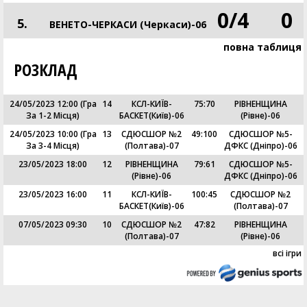
0
/
4
0
5.
ВЕНЕТО-ЧЕРКАСИ (Черкаси)-06
повна таблиця
РОЗКЛАД
24/05/2023 12:00
(Гра
14
КСЛ-КИЇВ-
75
:
70
РІВНЕНЩИНА
За 1-2 Місця)
БАСКЕТ(Київ)-06
(Рівне)-06
24/05/2023 10:00
(Гра
13
СДЮСШОР №2
49
:
100
СДЮСШОР №5-
За 3-4 Місця)
(Полтава)-07
ДФКС (Дніпро)-06
23/05/2023 18:00
12
РІВНЕНЩИНА
79
:
61
СДЮСШОР №5-
(Рівне)-06
ДФКС (Дніпро)-06
23/05/2023 16:00
11
КСЛ-КИЇВ-
100
:
45
СДЮСШОР №2
БАСКЕТ(Київ)-06
(Полтава)-07
07/05/2023 09:30
10
СДЮСШОР №2
47
:
82
РІВНЕНЩИНА
(Полтава)-07
(Рівне)-06
всі ігри