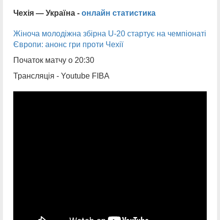
Чехія — Україна -
онлайн статистика
Жіноча молодіжна збірна U-20 стартує на чемпіонаті
Європи: анонс гри проти Чехії
Початок матчу о 20:30
Трансляція - Youtube FIBA