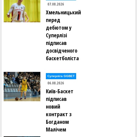
07.08.2026
Олександр Закревський ()
Валерій Залевський ()
Хмельницький
Нікіта Захарченко ()
перед
Сергій Защук ()
дебютом у
Микола Здирка ()
Суперлізі
Леонід Зелінський ()
Ілля Зілінський ()
підписав
досвідченого
Антон Іванинa ()
баскетболіста
Костянтин Іванов ()
Олександр Іванов ()
Олександр Іванов ()
Суперліга GGBET
Денис Івахнін ()
06.08.2026
Ігор Іващенко ()
Антон Івченко ()
Київ-Баскет
Владислав Ісаченко ()
підписав
новий
Станіслав Каковкін ()
Олексій Калашніков ()
контракт з
Борис Калугін ()
Богданом
Ігор Калугін ()
Богдан Капелян ()
Малічем
Микита Каравашкін ()
Даніїл Карпов ()