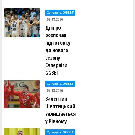
Володимир Данилків ()
Владислав Делібалт ()
Суперліга GGBET
Єгор Дербенцев ()
08.08.2026
Федір Добровольский ()
Сергій Долованюк ()
Дніпро
Олександр Доценко ()
розпочав
Володимир Драбіковський ()
підготовку
Анастасія Дубова ()
до нового
Ганна Дугінова ()
Ганна Дугінова ()
сезону
Сергій Дусь ()
Суперліги
GGBET
Володимир Євпак ()
Сергій Євстрат'єв ()
Леонід Євстратьєв ()
Суперліга GGBET
07.08.2026
Антоніна Єгорова ()
Валентин
Сергій Єльшов ()
Олександр Єрьоменко ()
Шептицький
залишається
Олексій Жидков ()
у Рівному
Євген Заікін ()
Суперліга GGBET
Владислав Закіров ()