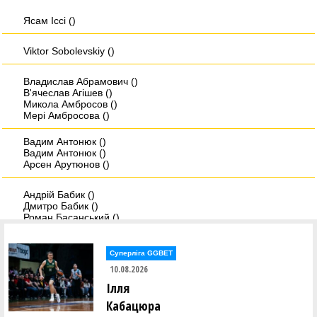
Ясам Iссi ()
Viktor Sobolevskiy ()
Владислав Абрамович ()
В'ячеслав Агішев ()
Микола Амбросов ()
Мері Амбросова ()
Вадим Антонюк ()
Вадим Антонюк ()
Арсен Арутюнов ()
Андрій Бабик ()
Дмитро Бабик ()
Роман Басанський ()
Дмитро Берхін ()
Олександр Біда ()
Андрій Біленко ()
Суперліга GGBET
10.08.2026
Христина Бобанич ()
Ілля
Дмитро Бовсунюк ()
Микита Богатирьов ()
Кабацюра
Віктор Боженар ()