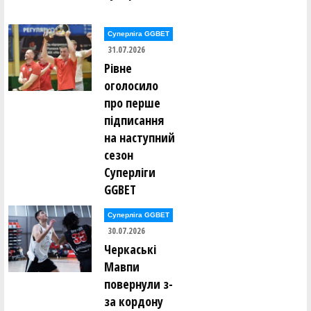
Олександр Раєвський ()
Олександр Раєвський ()
Олександр Раєвський ()
Суперліга GGBET
Володимир Расків ()
31.07.2026
Віталій Редюк ()
Катерина Редюк ()
Рівне
Борис Рижик ()
оголосило
Данило Рикунов ()
Евеліна Ринзак ()
про перше
підписання
Владислав Рогозін ()
на наступний
Іван Росквас ()
Глєб Рудаков ()
сезон
Ганна Руденко ()
Андрій Рудик ()
Суперліги
Андрій Рудик ()
GGBET
Михайло Рудик ()
Олександр Рульов ()
Віталій Ручкін ()
Суперліга GGBET
30.07.2026
Альбіна Сазонова ()
Черкаські
Олексій Сало ()
Мавпи
Сергій Сальніков ()
Сергій Сальніков ()
повернули з-
Роман Свиницький ()
Вясчеслав Севаст'янов ()
за кордону
Євген Селіванов ()