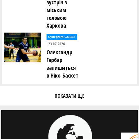
зустріч з
Євген Тодуров ()
міським
Аліна Томін ()
Юрій Трубаєв ()
головою
Ігор Труш ()
Харкова
Олександр Тюрін ()
Суперліга GGBET
Анастасія Усова ()
23.07.2026
Олександр
Ірина Фамаре ()
Олександр Федоренко ()
Гарбар
Сергій Федорів ()
залишиться
Андрій Федорченко ()
в Ніко-Баскет
Андрій Фоменко ()
Олександр Фоменко ()
ПОКАЗАТИ ЩЕ
Валерій Халавчук ()
Олександр Харченко ()
Віктор Хоменко ()
Ольга Хоменко ()
Андрій Хомюк ()
Сергій Чайковський ()