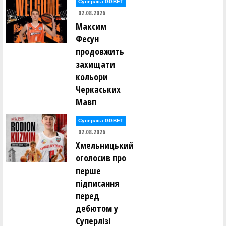
Суперліга GGBET
02.08.2026
Вадим Палюх ()
Ганна Панамарьова ()
Максим
Владислав Панасюк ()
Фесун
Ксенія Панькіна ()
Денис Парвадов ()
продовжить
Ростислав Парнак ()
захищати
Вікторія Пасечник ()
Володимир Пєд'єв ()
кольори
Анатолій Пилипюк ()
Черкаських
Всеволод Пироженко ()
Денис Поворознюк ()
Мавп
Ілля Погорєлов ()
Суперліга GGBET
Микита Подтикан ()
Владислав Полоз ()
02.08.2026
Денис Полтавський ()
Хмельницький
Леся Полуяхтова ()
Максим Померанцев ()
оголосив про
Роман Пономаренко ()
перше
Вадим Попов ()
Едуард Попов ()
підписання
Олександр Приходько ()
перед
Дмитро Проценко ()
Вадим Пудзирей ()
дебютом у
Віталій Пустовалов ()
Суперлізі