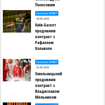
Дмитро Мугайлов ()
Поносовим
Лев Мунтянов ()
Ярослав Мурашко ()
Суперліга GGBET
Євген Нагорний ()
04.08.2026
Олександр Нагорний ()
Київ-Баскет
Дмитро Наседкін ()
Михайло Насонов ()
продовжив
Михайло Невечеря ()
контракт з
Роман Недоступ ()
Рафаелем
Євгеній Непокритий ()
Колаволе
Богдан Нестеренко ()
Володимир Нестеров ()
Юрій Нетьора ()
Сергій Ніколащенко ()
Суперліга GGBET
03.08.2026
катерина Обоянська ()
Хмельницький
Олег Овчаренко ()
Арніс Озолс ()
продовжив
Ірина Олейник ()
контракт з
Владиславом
Євгеній Ольховський ()
Олександр Опарін ()
Мельником
Валерія Опицько ()
Євгеній Орлов ()