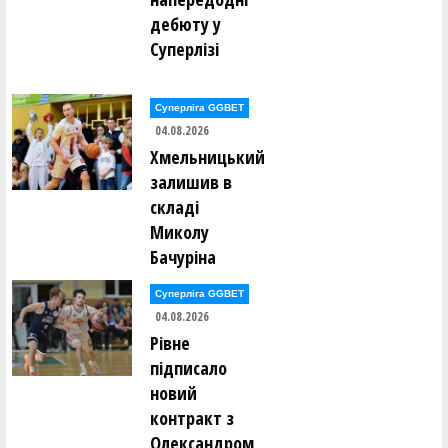
Максим Кушнір ()
дебюту у
Суперлізі
Сергій Ломан ()
Марко Лонюк ()
Артем Луцишин ()
Суперліга GGBET
Артем Ляшенко ()
04.08.2026
Хмельницький
Олексій Мазур ()
Андрій Макаренко ()
залишив в
Дар’я Макаренко ()
складі
Марина Малафєєва ()
Анастасія Мартовицька ()
Миколу
Михайло Маслак ()
Бачуріна
Олександр Маслов ()
Олександр Маслов ()
Ігор Мелашич ()
Суперліга GGBET
Микита Мельник ()
04.08.2026
Нікіта Мельник ()
Рівне
Андрій Менько ()
підписало
Валентин Мирончик ()
Валентин Мирончик ()
новий
Дмитро Михайлов ()
контракт з
Ксенія Монзуль ()
Михайло Мостовий ()
Олександром