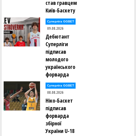
став гравцем
Ігор Борсук ()
Олександр Буханевич ()
Київ-Баскету
Сергій Варелджан ()
Суперліга GGBET
Ілля Вдовенко ()
09.08.2026
Олег Винокуров ()
Юрій Вітенко ()
Дебютант
Суперліги
Юрій Вітківський ()
підписав
Єлизавета Войнаровська ()
Леонід Войнаровський ()
молодого
Максим Воробйов ()
українського
форварда
Олександр Гайдамака ()
Павло Гайдамака ()
Михайло Гераськін ()
Суперліга GGBET
Олександр Гненюк ()
08.08.2026
Денис Головко ()
Аліна Гопей ()
Ніко-Баскет
підписав
Максим Гопей ()
Денис Грищенко ()
форварда
Юрій Гуменков ()
збірної
Олексій Гусаковський ()
Олексій Гусаковський ()
України U-18