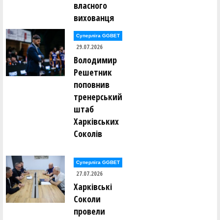
власного
Світлана Середня ()
Олег Сивулицький ()
вихованця
Вадим Сірий ()
Валентин Сліпуха ()
Суперліга GGBET
Сергій Слободянюк ()
В'ячеслав Слюсар ()
29.07.2026
Володимир
Станіслав Смірнов ()
Решетник
Віктор Соболевський ()
Ігор Соловей ()
поповнив
Антон Соловйов ()
тренерський
Євген Сорока ()
Анна Сорокіна (Литвин) ()
штаб
Євгенія Спітковська ()
Максим Сташук ()
Харківських
Богдан Стеценко ()
Соколів
Ярослав Стецюк ()
Андрій Ступченко ()
Олександр Сукачов ()
Максим Суслов ()
Суперліга GGBET
27.07.2026
Едуард Тельчаров ()
Харківські
Олексій Тимощук ()
Сергій Тисленко ()
Соколи
Андрій Тихонов ()
провели
І. Ткаченко ()