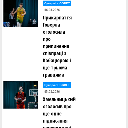
Владислав Кікоть ()
Суперліга GGBET
Ігор Кісліцин ()
06.08.2026
Антон Кітаєв ()
Прикарпаття-
Марина Коваль ()
Вадим Ковальов ()
Говерла
Максим Ковтун ()
оголосила
Ярослав Кожушко ()
Артем Козак ()
про
Сергій Козанчук ()
припинення
Євген Козачок ()
співпраці з
Олександр Коломієць ()
Кабацюрою і
Андрій Кондратенко ()
Дмитро Корабльов ()
ще трьома
Петро Корнута ()
гравцями
Андрій Коростильов ()
Катерина Коротюк ()
Костянтин Котов ()
Суперліга GGBET
Максим Кравець ()
05.08.2026
Олексій Кравченко ()
Микита Красюк ()
Хмельницький
Юрій Кривун ()
оголосив про
Юрій Кривун ()
Андрій Кротько ()
ще одне
Олександр Кубашевський ()
підписання
Данило Кузьменко ()
Ія Кулік ()
напередодні