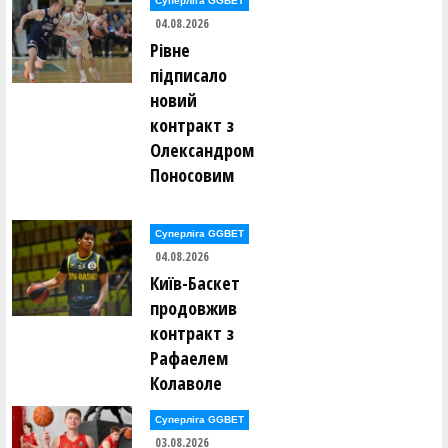
Суперліга GGBET
04.08.2026
Рівне
підписало
новий
контракт з
Олександром
Поносовим
Суперліга GGBET
04.08.2026
Київ-Баскет
продовжив
контракт з
Рафаелем
Колаволе
Суперліга GGBET
03.08.2026