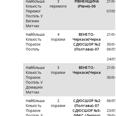
Найбільша
3
РІВНЕНЩИНА
21/0
Кількість
перемоги
(Рівне)-06
Перемог
07/0
Поспіль У
Виїзних
Матчах
Найбільша
4
ВЕНЕТО-
21/0
Кількість
поразки
Черкаси(Черка
Поразок
СДЮСШОР №2
30/0
Поспіль
(Полтава)-07
06/0
24/0
Найбільша
3
ВЕНЕТО-
21/0
Кількість
поразки
Черкаси(Черка
Поразок
30/0
Поспіль У
Домашніх
Матчах
Найбільша
2
СДЮСШОР №2
06/0
Кількість
поразки
(Полтава)-07
Поразок
СДЮСШОР №5-
23/0
Поспіль У
ДФКС (Дніпро)
29/0