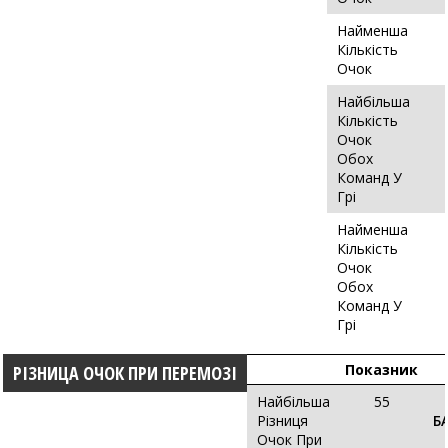
Найменша
Кількість
Очок
Найбільша
Кількість
Очок
Обох
Команд У
Грі
Найменша
Кількість
Очок
Обох
Команд У
Грі
Показник
РІЗНИЦА ОЧОК ПРИ ПЕРЕМОЗІ
Найбільша
55
Різниця
Б
Очок При