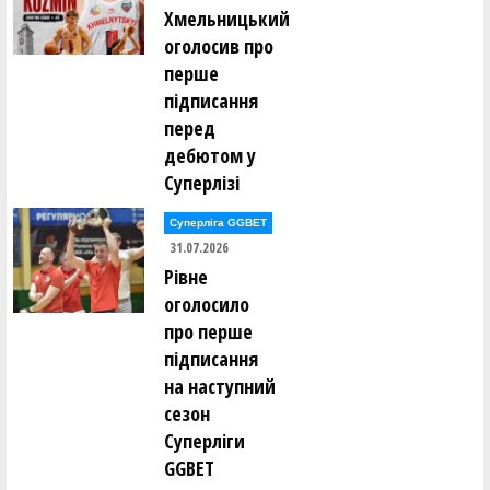
Хмельницький
оголосив про
перше
підписання
перед
дебютом у
Суперлізі
Суперліга GGBET
31.07.2026
Рівне
оголосило
про перше
підписання
на наступний
сезон
Суперліги
GGBET