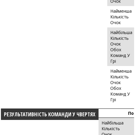
Очок
Найменша
Кількість
Очок
Найбільша
Кількість
Очок
Обох
Команд У
Грі
Найменша
Кількість
Очок
Обох
Команд У
Грі
По
РЕЗУЛЬТАТИВНІСТЬ КОМАНДИ У ЧВЕРТЯХ
Найбільша
Кількість
Очок