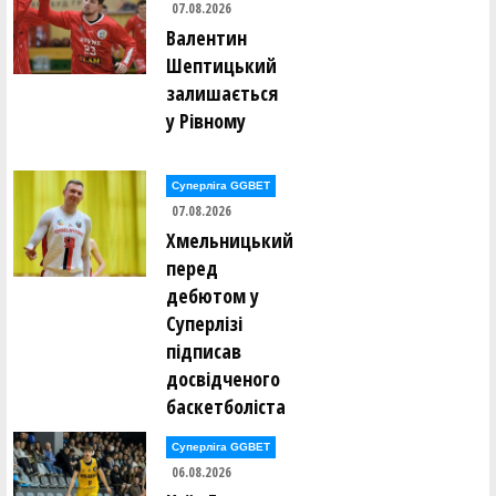
07.08.2026
Валентин
Шептицький
залишається
у Рівному
Суперліга GGBET
07.08.2026
Хмельницький
перед
дебютом у
Суперлізі
підписав
досвідченого
баскетболіста
Суперліга GGBET
06.08.2026