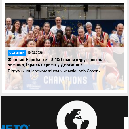
10.08.2026
U-18 жінки
Жіночий Євробаскет U-18: Іспанія вдруге поспіль
чемпіон, Ізраїль переміг у Дивізіоні B
Підсумки юніорських жіночих чемпіонатів Європи