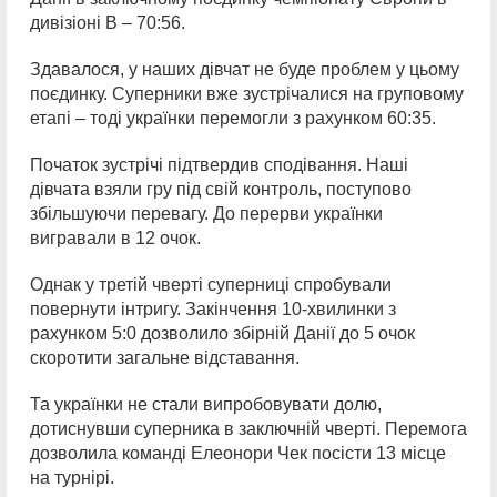
дивізіоні B – 70:56.
Здавалося, у наших дівчат не буде проблем у цьому
поєдинку. Суперники вже зустрічалися на груповому
етапі – тоді українки перемогли з рахунком 60:35.
Початок зустрічі підтвердив сподівання. Наші
дівчата взяли гру під свій контроль, поступово
збільшуючи перевагу. До перерви українки
вигравали в 12 очок.
Однак у третій чверті суперниці спробували
повернути інтригу. Закінчення 10-хвилинки з
рахунком 5:0 дозволило збірній Данії до 5 очок
скоротити загальне відставання.
Та українки не стали випробовувати долю,
дотиснувши суперника в заключній чверті. Перемога
дозволила команді Елеонори Чек посісти 13 місце
на турнірі.