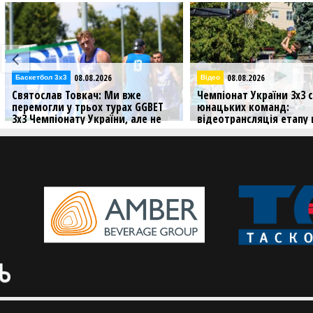
08.08.2026
08.08.2026
Баскетбол 3х3
Відео
Святослав Товкач: Ми вже
Чемпіонат України 3х3 се
перемогли у трьох турах GGBET
юнацьких команд:
3х3 Чемпіонату України, але не
відеотрансляція етапу в
збираємося зупинятися
Хмельницькому
Бігмен команди "Юність" дав
Дивіться матчі хмельницько
інтерв'ю пресслужбі ФБУ перед
етапу літнього сезону сере
етапом GGBET 3х3 Чемпіонату
юнацьких команд
України.