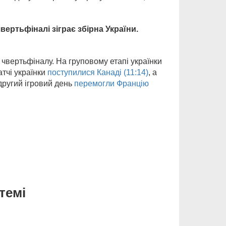
чвертьфіналі зіграє збірна України.
чвертьфіналу. На груповому етапі українки
тчі українки
поступилися Канаді (11:14)
, а
ругий ігровий день
перемогли Францію
темі