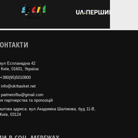
ОНТАКТИ
вул Еспланадна 42
 Київ, 01601, Україна
+380(95)5010800
info@ukrbasket.net
partnersfbu@gmail.com
я партнерства та пропозіцій
штова адреса: вул.Академіка Шалімова, буд 11-В,
Київ, 03124
И В СОЦ. МЕРЕЖАХ