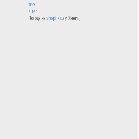
тиск:
вітер:
Погода на
sinoptik.ua
у Вінниці