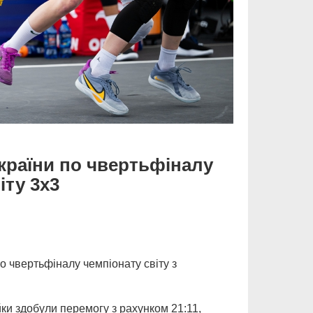
країни по чвертьфіналу
іту 3х3
о чвертьфіналу чемпіонату світу з
йки здобули перемогу з рахунком 21:11,