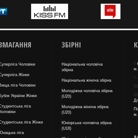
ЗМАГАННЯ
ЗБІРНІ
К
Суперліга Чоловіки
Національна чоловіча
м.
збірна
Суперліга Жінки
Національна жiноча збірна
Вища лiга Чоловіки
Молодіжна чоловіча збірна
Кубок України Жінки
(U20)
Дл
Студентська ліга
Молодіжна жіноча збірна
По
Чоловiки
(U20)
м.
Студентська ліга Жінки
Юніорська чоловіча збірна
(U18)
Юнацька ліга
М