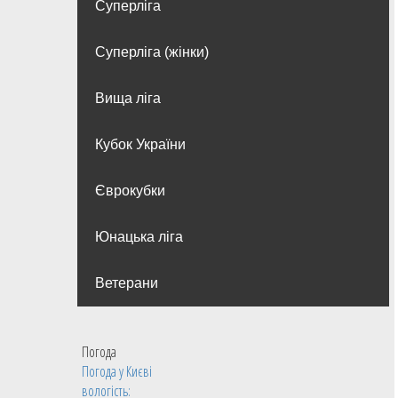
Суперліга
Суперліга (жінки)
Вища лiга
Кубок України
Єврокубки
Юнацька ліга
Ветерани
Погода
Погода у
Києві
вологість: