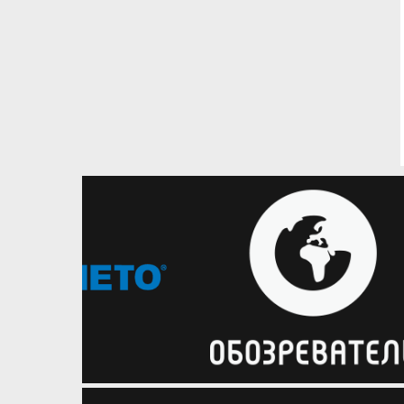
08.08.2026
Баскетбол 3х3
Дмитро Липовцев: Для
Хмельницького виступ на
домашньому етапі GGBET 3х3
Чемпіонату України – справа
честі
Досвідчений баскетболіст
поділився очікуваннями від
четвертого етапу турніру