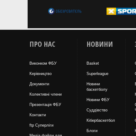
ПРО НАС
НОВИНИ
Виконком ФБУ
Basket
Керівництво
Superleague
Документи
Новини
баскетболу
Колективні члени
Новини ФБУ
Презентація ФБУ
Суддівство
Контакти
Кібербаскетбол
ftp Суперліги
Блоги
Медіа файли для