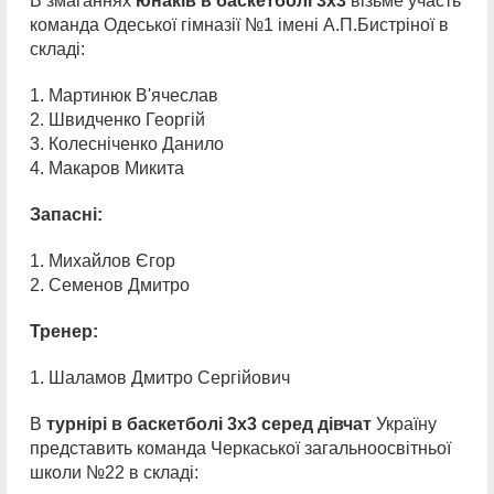
В змаганнях
юнаків в баскетболі 3х3
візьме участь
команда Одеської гімназії №1 імені А.П.Бистріної в
складі:
1. Мартинюк В'ячеслав
2. Швидченко Георгій
3. Колесніченко Данило
4. Макаров Микита
Запасні:
1. Михайлов Єгор
2. Семенов Дмитро
Тренер:
1. Шаламов Дмитро Сергiйович
В
турнірі в баскетболі 3х3 серед дівчат
Україну
представить команда Черкаської загальноосвітньої
школи №22 в складі: