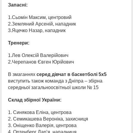
Запасні:
1.Сьомін Максим, центровий
2.Земляний Арсеній, нападник
3.Яцечко Назар, нападник
Тренери:
1.Лев Олексій Валерійович
2.Черепанов Євген Юрійович
В змаганнях
серед дівчат в баскетболі 5х5
виступить також команда з Дніпра – збірна
середньої загальноосвітньої школи № 15
Склад збірної України:
1. Синякова Еліна, центрова
2. Семикашева Вероніка, захисниця
3. Оніщенко Валерія, центрова
4. Ортенберг Дар’я, нападниця