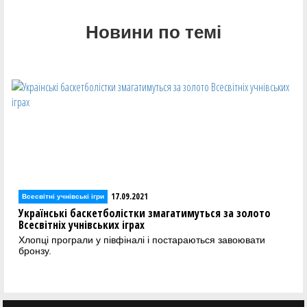
Новини по темі
17.09.2021
ькі ігри
Всесвітні учнівські і
баскетболістки змагатимуться за золото
Збірні України з
чнівських іграх
учнівських ігра
али у півфіналі і постараються завоювати
Наші хлопці та 
турнір