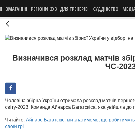
НІ
ЗМАГАННЯ
РЕГІОНИ
3X3
ДЛЯ ТРЕНЕРІВ
СУДДІВСТВО
МЕДІ
Визначився розклад матчів збір
ЧС-202
Чоловіча збірна України отримала розклад матчів першого
світу-2023. Команда Айнарса Багатскіса, яка увійшла до гр
Читайте:
Айнарс Багатскіс: ми знатимемо, що робитимуть
своїй грі