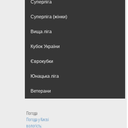
Суперліга
Суперліга (жінки)
Вища лiга
Кубок України
Єврокубки
Юнацька ліга
Ветерани
Погода
Погода у
Києві
вологість: