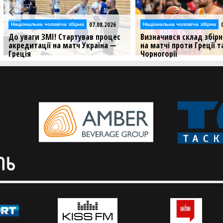
07.08.2026
Національна чоловіча збірна
Національна чоловіча збірна
До уваги ЗМІ! Стартував процес
Визначився склад збірн
акредитації на матч Україна —
на матчі проти Греції т
Греція
Чорногорії
Чоловіча збірна розпочинає свій
Національна команда ро
шлях у другому етапі відбору на
виступ у другому раунді
чемпіонат світу-2027
кваліфікації чемпіонату с