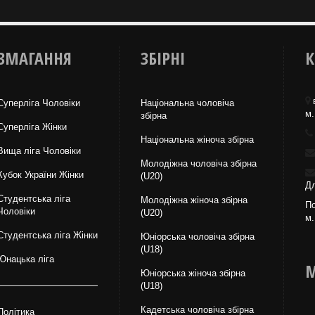
ЗМАГАННЯ
ЗБІРНІ
К
Суперліга Чоловіки
Національна чоловіча
м.
збірна
Суперліга Жінки
Національна жiноча збірна
Вища лiга Чоловіки
Молодіжна чоловіча збірна
Кубок України Жінки
(U20)
Дл
Студентська ліга
Молодіжна жіноча збірна
По
Чоловiки
(U20)
м.
Студентська ліга Жінки
Юніорська чоловіча збірна
(U18)
Юнацька ліга
М
Юніорська жіноча збірна
(U18)
Кадетська чоловіча збірна
Політика