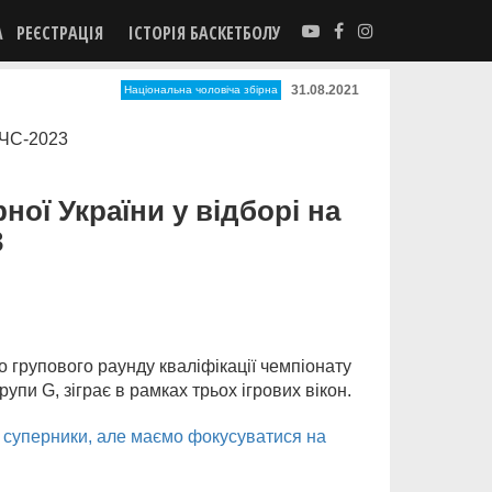
А
РЕЄСТРАЦІЯ
ІСТОРІЯ БАСКЕТБОЛУ
31.08.2021
Національна чоловіча збірна
ної України у відборі на
3
 групового раунду кваліфікації чемпіонату
упи G, зіграє в рамках трьох ігрових вікон.
 суперники, але маємо фокусуватися на