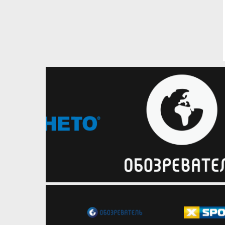
07.08.2026
Національна чоловіча збірна
Один з суперників України
оголосив розширений склад на
серпневі матчі відбору на
ЧС-2027
Збірна Чорногорії підготовку до
наступних матчів розпочне вже 10
серпня