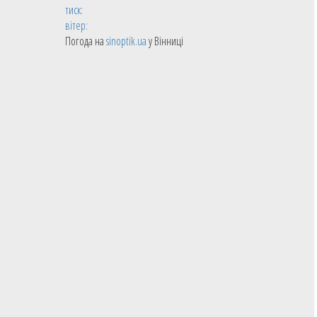
тиск:
вітер:
Погода на
sinoptik.ua
у Вінниці