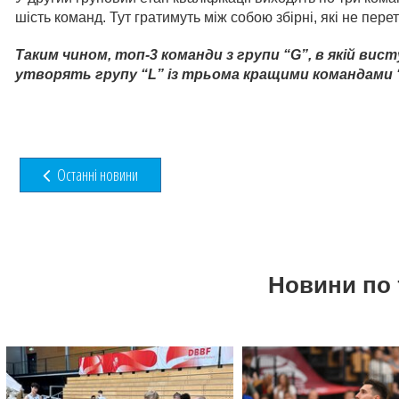
шість команд. Тут гратимуть між собою збірні, які не пер
Таким чином, топ-3 команди з групи “G”, в якій вист
утворять групу “L” із трьома кращими командами “H”
Останні новини
Новини по 