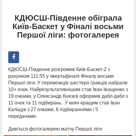
КДЮСШ-Південне обіграла
Київ-Баскет у Фіналі восьми
Першої ліги: фотогалерея
КДЮСШ-Південне розгромив Київ-Баскет-2 з
рахунком 111:55 у чвертьфіналі Фіналу восьми
Першої ліги. У переможців шестеро гравців набрали
10+ очок. Найрезультативнішим став Іван Іващенко з
19 очками, у Олександр Князєв оформив дабл-дабл з
11 очок та 11 підбирань. У киян кращим став Іван
Каліщук з 27 очками, 6 підбираннями і 5
передачами.
Дивіться фотогалерею матчу Першої ліги