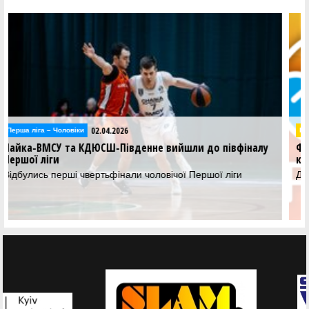
27.03.2026
Відео
Перша ліга: відеотрансляція матчів 27 березня
Дивіться трансляцію матчів другого етапу Першої ліги