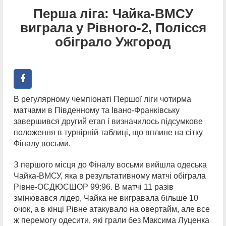
Перша ліга: Чайка-ВМСУ
виграла у Рівного-2, Полісся
обіграло Ужгород
В регулярному чемпіонаті Першої ліги чотирма
матчами в Південному та Івано-Франківську
завершився другий етап і визначилось підсумкове
положення в турнірній таблиці, що вплине на сітку
Фіналу восьми.
З першого місця до Фіналу восьми вийшла одеська
Чайка-ВМСУ, яка в результативному матчі обіграла
Рівне-ОСДЮСШОР 99:96. В матчі 11 разів
змінювався лідер, Чайка не вигравала більше 10
очок, а в кінці Рівне атакувало на овертайм, але все
ж перемогу одесити, які грали без Максима Луценка