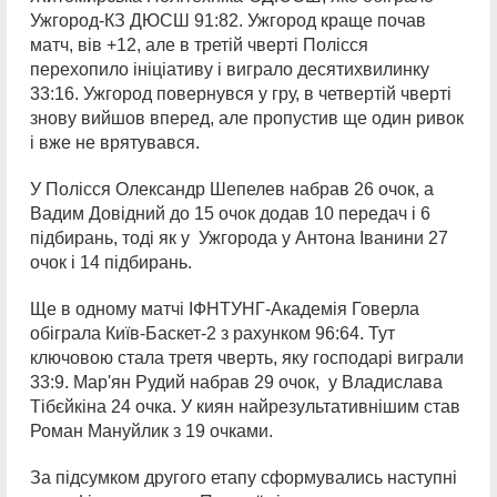
Ужгород-КЗ ДЮСШ 91:82. Ужгород краще почав
матч, вів +12, але в третій чверті Полісся
перехопило ініціативу і виграло десятихвилинку
33:16. Ужгород повернувся у гру, в четвертій чверті
знову вийшов вперед, але пропустив ще один ривок
і вже не врятувався.
У Полісся Олександр Шепелев набрав 26 очок, а
Вадим Довідний до 15 очок додав 10 передач і 6
підбирань, тоді як у Ужгорода у Антона Іванини 27
очок і 14 підбирань.
Ще в одному матчі ІФНТУНГ-Академія Говерла
обіграла Київ-Баскет-2 з рахунком 96:64. Тут
ключовою стала третя чверть, яку господарі виграли
33:9. Мар'ян Рудий набрав 29 очок, у Владислава
Тібєйкіна 24 очка. У киян найрезультативнішим став
Роман Мануйлик з 19 очками.
За підсумком другого етапу сформувались наступні