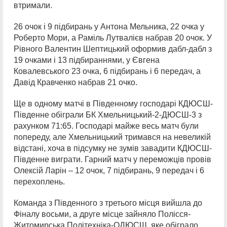
втримали.
26 очок і 9 підбирань у Антона Мельника, 22 очка у
Роберто Мори, а Раміль Лутвалієв набрав 20 очок. У
Рівного Валентин Шептицький оформив дабл-дабл з
19 очками і 13 підбираннями, у Євгена
Ковалевського 23 очка, 6 підбирань і 6 передач, а
Давід Кравченко набрав 21 очко.
Ще в одному матчі в Південному господарі КДЮСШ-
Південне обіграли БК Хмельницький-2-ДЮСШ-3 з
рахунком 71:65. Господарі майже весь матч були
попереду, але Хмельницький тримався на невеликій
відстані, хоча в підсумку не зумів завадити КДЮСШ-
Південне виграти. Гарний матч у переможців провів
Олексій Ларін – 12 очок, 7 підбирань, 9 передач і 6
перехоплень.
Команда з Південного з третього місця вийшла до
Фіналу восьми, а друге місце зайняло Полісся-
Житомирська Політехніка-ОДЮСШ, яке обіграло