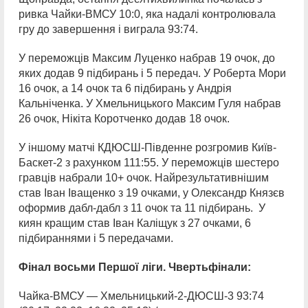
ривка Чайки-ВМСУ 10:0, яка надалі контролювала
гру до завершення і виграла 93:74.
У переможців Максим Луценко набрав 19 очок, до
яких додав 9 підбирань і 5 передач. У Роберта Мори
16 очок, а 14 очок та 6 підбирань у Андрія
Кальніченка. У Хмельницького Максим Гуля набрав
26 очок, Нікіта Коротченко додав 18 очок.
У іншому матчі КДЮСШ-Південне розгромив Київ-
Баскет-2 з рахунком 111:55. У переможців шестеро
гравців набрали 10+ очок. Найрезультативнішим
став Іван Іващенко з 19 очками, у Олександр Князєв
оформив дабл-дабл з 11 очок та 11 підбирань. У
киян кращим став Іван Каліщук з 27 очками, 6
підбираннями і 5 передачами.
Фінал восьми Першої ліги. Чвертьфінали:
Чайка-ВМСУ — Хмельницький-2-ДЮСШ-3 93:74