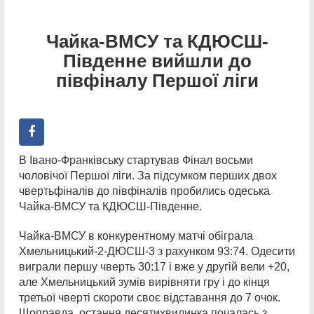
Чайка-ВМСУ та КДЮСШ-
Південне вийшли до
півфіналу Першої ліги
В Івано-Франківську стартував Фінал восьми
чоловічої Першої ліги. За підсумком перших двох
чвертьфіналів до півфіналів пробились одеська
Чайка-ВМСУ та КДЮСШ-Південне.
Чайка-ВМСУ в конкурентному матчі обіграла
Хмельницький-2-ДЮСШ-3 з рахунком 93:74. Одесити
виграли першу чверть 30:17 і вже у другій вели +20,
але Хмельницький зумів вирівняти гру і до кінця
третьої чверті скороти своє відставання до 7 очок.
Щоправда, остання десятихвилинка почалась з