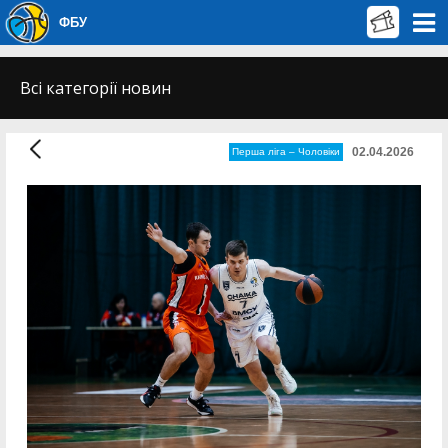
ФБУ
Всі категорії новин
02.04.2026
Перша лiга – Чоловiки