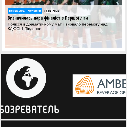
03.04.2026
Відео
Фінал восьми Першої ліги: відеотрансляція матчів 3
квітня
Дивіться трансляцію матчів вирішального етапу Першої ліги