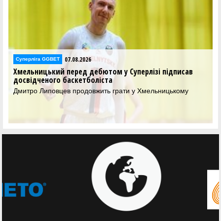
07.08.2026
Суперліга GGBET
Хмельницький перед дебютом у Суперлізі підписав
досвідченого баскетболіста
Дмитро Липовцев продовжить грати у Хмельницькому