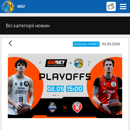
ФБУ
Всі категорії новин
02.05.2026
Суперліга GGBET