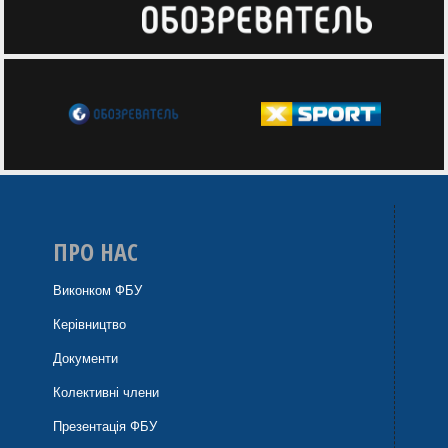
ПРО НАС
Виконком ФБУ
Керівництво
Документи
Колективні члени
Презентація ФБУ