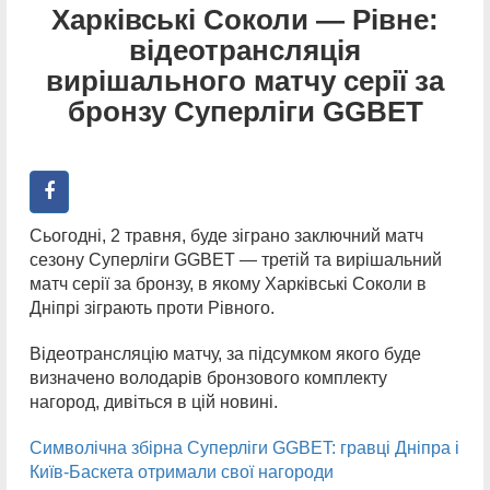
Харківські Соколи — Рівне:
відеотрансляція
вирішального матчу серії за
бронзу Суперліги GGBET
Сьогодні, 2 травня, буде зіграно заключний матч
сезону Суперліги GGBET — третій та вирішальний
матч серії за бронзу, в якому Харківські Соколи в
Дніпрі зіграють проти Рівного.
Відеотрансляцію матчу, за підсумком якого буде
визначено володарів бронзового комплекту
нагород, дивіться в цій новині.
Символічна збірна Суперліги GGBET: гравці Дніпра і
Київ-Баскета отримали свої нагороди