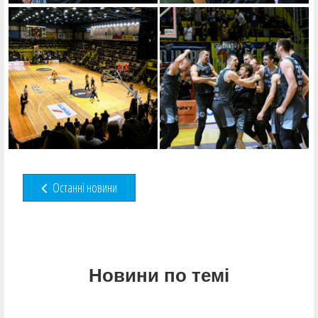
Останні новини
Новини по темі