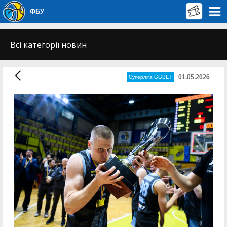
ФБУ
Всі категорії новин
01.05.2026
Суперліга GGBET