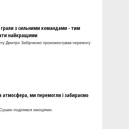
 грали з сильними командами - тим
тати найкращими
ету Дмитро Забірченко прокоментував перемогу
а атмосфера, ми перемогли і забираємо
Сушкін поділився емоціями.