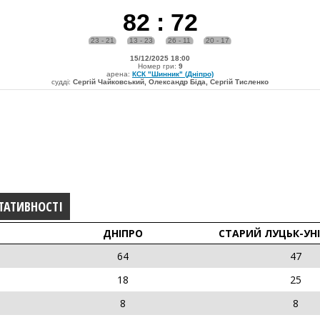
82
:
72
23 - 21
13 - 23
26 - 11
20 - 17
15/12/2025 18:00
Номер гри:
9
арена:
КСК "Шинник" (Дніпро)
судді:
Сергій Чайковський, Олександр Біда, Сергій Тисленко
ТАТИВНОСТІ
ДНІПРО
СТАРИЙ ЛУЦЬК-УН
64
47
18
25
8
8