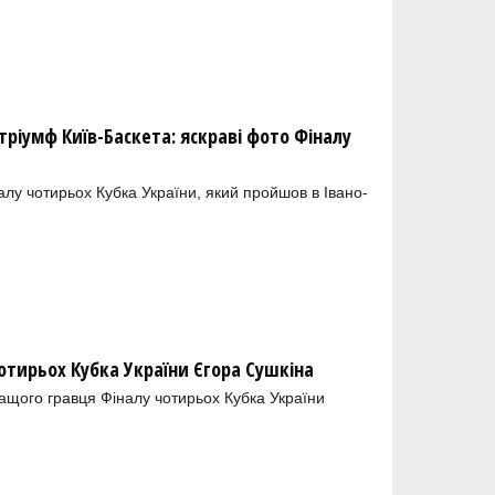
тріумф Київ-Баскета: яскраві фото Фіналу
налу чотирьох Кубка України, який пройшов в Івано-
отирьох Кубка України Єгора Сушкіна
ащого гравця Фіналу чотирьох Кубка України