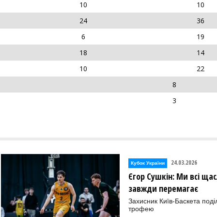
10
10
24
36
6
19
18
14
10
22
8
3
24.03.2026
Кубок України
Єгор Сушкін: Ми всі ща
завжди перемагає
Захисник Київ-Баскета под
трофею