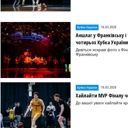
16.03.2026
Кубок України
Аншлаг у Франківську і 
чотирьох Кубка України
Дивіться яскраві фото з Фі
Франківську
16.03.2026
Кубок України
Хайлайти MVP Фіналу ч
До вашої уваги хайлайти кр