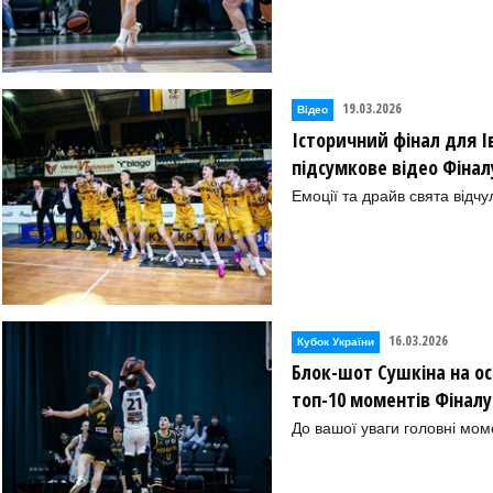
19.03.2026
Відео
Історичний фінал для І
підсумкове відео Фінал
Емоції та драйв свята відчул
16.03.2026
Кубок України
Блок-шот Сушкіна на ос
топ-10 моментів Фінал
До вашої уваги головні мом