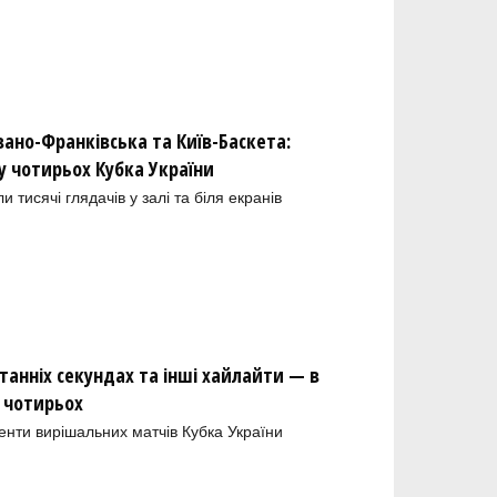
вано-Франківська та Київ-Баскета:
у чотирьох Кубка України
и тисячі глядачів у залі та біля екранів
танніх секундах та інші хайлайти — в
у чотирьох
енти вирішальних матчів Кубка України