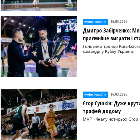
16.03.2026
Кубок України
Дмитро Забірченко: Ми
приємніше виграти і с
Головний тренер Київ-Баск
команди у Кубку України.
16.03.2026
Кубок України
Єгор Сушкін: Дуже крут
трофей додому
MVP Фіналу чотирьох Єгор 