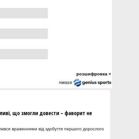
розшифровка »
сливі, що змогли довести – фаворит не
ілився враженнями від здобуття першого дорослого