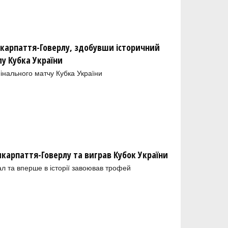
икарпаття-Говерлу, здобувши історичний
у Кубка України
інального матчу Кубка України
икарпаття-Говерлу та виграв Кубок України
л та вперше в історії завоював трофей