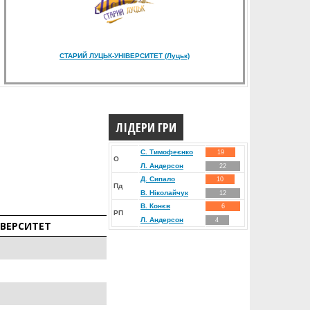
СТАРИЙ ЛУЦЬК-УНІВЕРСИТЕТ (Луцьк)
ЛІДЕРИ ГРИ
С. Тимофеєнко
19
О
Л. Андерсон
22
Д. Сипало
10
Пд
В. Нiколайчук
12
В. Конєв
6
РП
Л. Андерсон
4
ІВЕРСИТЕТ