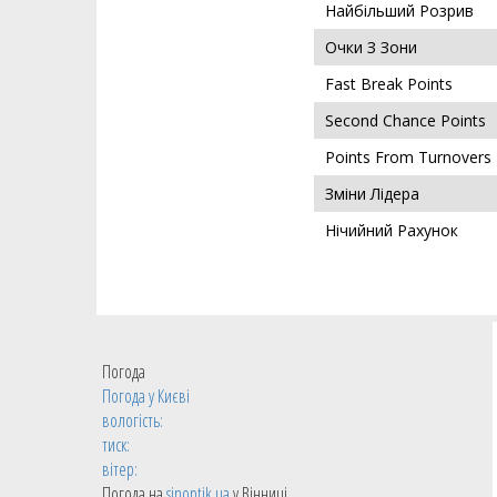
Найбільший Розрив
Очки З Зони
Fast Break Points
Second Chance Points
Points From Turnovers
Зміни Лідера
Нічийний Рахунок
Погода
Погода у
Києві
вологість:
тиск:
вітер:
Погода на
sinoptik.ua
у Вінниці