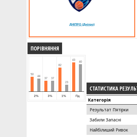
ДНІПРО (Дніпрo)
ПОРІВНЯННЯ
43
40
82
50
44
37
37
23
СТАТИСТИКА РЕЗУЛЬ
2%
3%
1%
Пд
Категорія
Результат Пятірки
Забили Запасні
Найбілиший Ривок