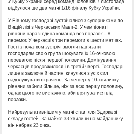
У Кубку України серед команд чоловіків 7 листопада
відбулося ще два матчі 1/16 фіналу Кубку України.
У Рівному господарі зустрічалися з суперниками по
Вищій лізі з Черкаських Мавп-2. У чемпіонаті
рівняни наразі єдина команда без поразок – 8
перемог. У черкасців три перемоги в шести матчах.
Гості з початком зустрічі змогли нав’язати
господарям свою гру та шокувати їх 16-очковою
перевагою після першої половини. Домінування
черкасців продовжилося і в третій чверті. Господарі
лише в заключній частині кинулися з усіх сил
надолужувати втрачене. За четверту 10-хвилинку
рівняни забили більше, ніж за всю першу половину,
однак цього не вистачило, аби врятуватися від
поразки.
Найрезультативнішим у матчі став Ілля Здирка зі
складу гостей. За майже 33 хвилини на майданчику
він набрав 23 очка.