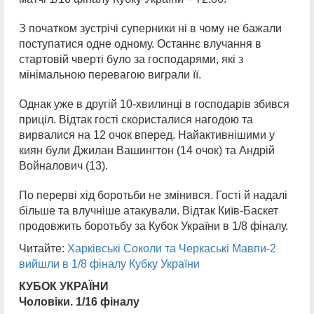
З початком зустрічі суперники ні в чому не бажали
поступатися одне одному. Останнє влучання в
стартовій чверті було за господарями, які з
мінімальною перевагою виграли її.
Однак уже в другій 10-хвилинці в господарів збився
приціл. Відтак гості скористалися нагодою та
вирвалися на 12 очок вперед. Найактивнішими у
киян були Джилан Вашингтон (14 очок) та Андрій
Войналович (13).
По перерві хід боротьби не змінився. Гості й надалі
більше та влучніше атакували. Відтак Київ-Баскет
продовжить боротьбу за Кубок України в 1/8 фіналу.
Читайте:
Харківські Соколи та Черкаські Мавпи-2
вийшли в 1/8 фіналу Кубку України
КУБОК
УКРАЇНИ
Чоловіки. 1/16 фіналу