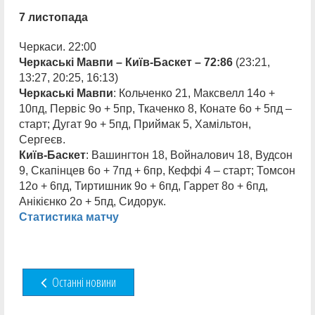
7 листопада
Черкаси. 22:00
Черкаські Мавпи – Київ-Баскет – 72:86
(23:21,
13:27, 20:25, 16:13)
Черкаські Мавпи
: Кольченко 21, Максвелл 14о +
10пд, Первіс 9о + 5пр, Ткаченко 8, Конате 6о + 5пд –
старт; Дугат 9о + 5пд, Приймак 5, Хамільтон,
Сергеєв.
Київ-Баскет
: Вашингтон 18, Войналович 18, Вудсон
9, Скапінцев 6о + 7пд + 6пр, Кеффі 4 – старт; Томсон
12о + 6пд, Тиртишник 9о + 6пд, Гаррет 8о + 6пд,
Анікієнко 2о + 5пд, Сидорук.
Статистика матчу
Останні новини