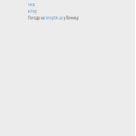
тиск:
вітер:
Погода на
sinoptik.ua
у Вінниці