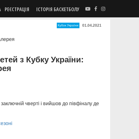
А
РЕЄСТРАЦІЯ
ІСТОРІЯ БАСКЕТБОЛУ
01.04.2021
Кубок України
тей з Кубку України:
рея
заключній чверті і вийшов до півфіналу де
езоні