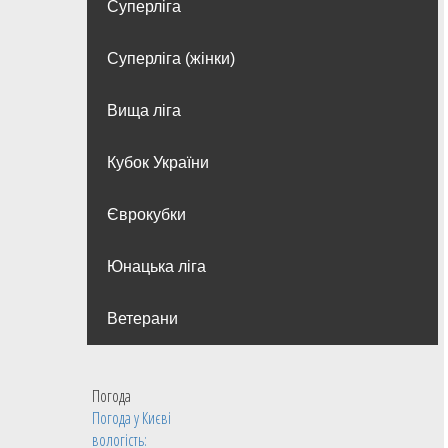
Суперліга
Суперліга (жінки)
Вища лiга
Кубок України
Єврокубки
Юнацька ліга
Ветерани
Погода
Погода у
Києві
вологість: