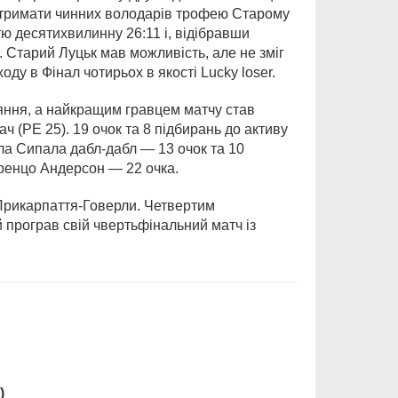
Втримати чинних володарів трофею Старому
тю десятихвилинну 26:11 і, відібравши
. Старий Луцьк мав можливість, але не зміг
оду в Фінал чотирьох в якості Lucky loser.
яння, а найкращим гравцем матчу став
ч (РЕ 25). 19 очок та 8 підбирань до активу
іла Сипала дабл-дабл — 13 очок та 10
оренцо Андерсон — 22 очка.
 Прикарпаття-Говерли. Четвертим
ий програв свій чвертьфінальний матч із
)