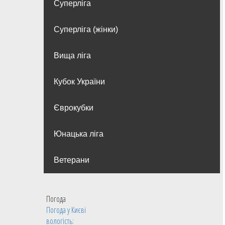
Суперліга
Суперліга (жінки)
Вища лiга
Кубок України
Єврокубки
Юнацька ліга
Ветерани
Погода
Погода у
Києві
вологість: