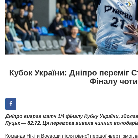
Кубок України: Дніпро переміг 
Фіналу чот
Дніпро виграв матч 1/4 фіналу Кубку України, здо
Луцьк — 82:72. Ця перемога вивела чинних володар
Команда Нікіти Воєводи після рівної першої чверті змогл