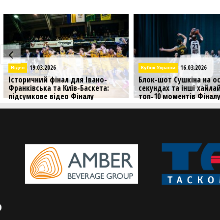
16.03.2026
16.03.2026
Кубок України
Кубок України
Блок-шот Сушкіна на останніх
Аншлаг у Франківську і
секундах та інші хайлайти — в
Київ-Баскета: яскраві 
топ-10 моментів Фіналу
Фіналу чотирьох Кубка 
чотирьох
Дивіться яскраві фото з 
чотирьох Кубка України, 
До вашої уваги головні моменти
пройшов в Івано-Франків
вирішальних матчів Кубка України