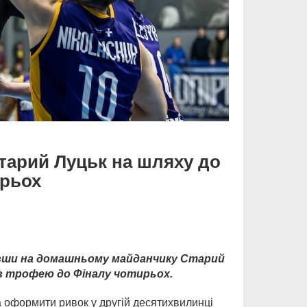
Старий Луцьк на шляху до
ирьох
лавши на домашньому майданчику Старий
ів трофею до Фіналу чотирьох.
а оформити ривок у другій десятихвилинці