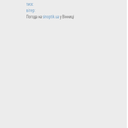
тиск:
вітер:
Погода на
sinoptik.ua
у Вінниці