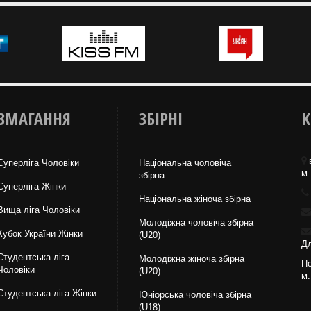
ЗМАГАННЯ
ЗБІРНІ
К
Суперліга Чоловіки
Національна чоловіча
м.
збірна
Суперліга Жінки
Національна жiноча збірна
Вища лiга Чоловіки
Молодіжна чоловіча збірна
Кубок України Жінки
(U20)
Дл
Студентська ліга
Молодіжна жіноча збірна
По
Чоловiки
(U20)
м.
Студентська ліга Жінки
Юніорська чоловіча збірна
(U18)