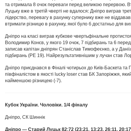
та отримала 8 очок переваги перед великою перервою. 
Луцьку вже в третій чверті не вдалося: Дніпро виграв тре
лідерство, перевагу в рахунку супернику вже не віддавав
втримати різницю в рахунку, якої було б достатньо для вих
Дніпро на класі виграв кубкове чвертьфінальне протисто
Володимир Конєв, у якого 19 очок, 7 підбирань та 6 переда
записав капітан дніпрян Станіслав Тимофеєнко, а у Дані
підбирань (РЕ 19). Найрезультативнішим у лучан став Л
Дніпро приєднався в Фіналі чотирьох до Київ-Баскета та
півфіналістом в якості lucky loser став БК Запоріжжя, як
найменшою різницею (-7).
Кубок України. Чоловіки. 1/4 фіналу
Дніпро, СК Шиннік
Дніпро — Старий Луцьк 82:72 (23:21, 13:23, 26:11, 20:17