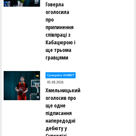
Говерла
оголосила
про
припинення
співпраці з
Кабацюрою і
ще трьома
гравцями
Суперліга GGBET
05.08.2026
Хмельницький
оголосив про
ще одне
підписання
напередодні
дебюту у
Суперлізі