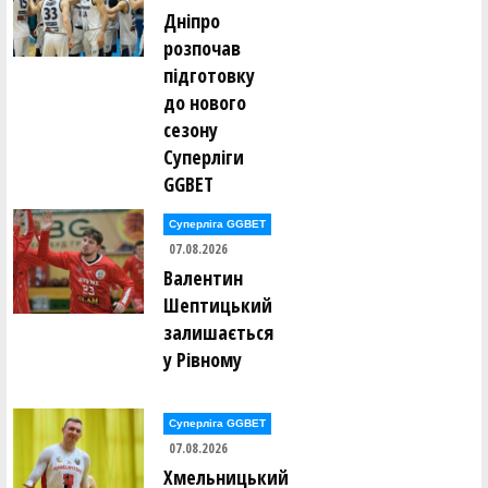
Дніпро
розпочав
підготовку
до нового
сезону
Суперліги
GGBET
Суперліга GGBET
07.08.2026
Валентин
Шептицький
залишається
у Рівному
Суперліга GGBET
07.08.2026
Хмельницький