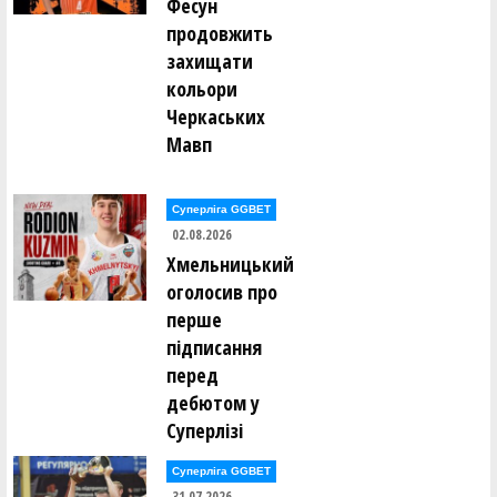
Фесун
продовжить
захищати
кольори
Черкаських
Мавп
Суперліга GGBET
02.08.2026
Хмельницький
оголосив про
перше
підписання
перед
дебютом у
Суперлізі
Суперліга GGBET
31.07.2026