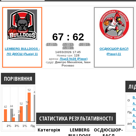
67
:
62
17 - 15
15 - 12
20 - 19
15 - 16
LEMBERG BULLDOGS -
ОСДЮСШОР-БАСЛ
14/03/2026 17:45
ЛО ДЮСШ (Львів) 11
(Рівне)-11
Номер гри:
128
арена:
Ліцей №28 (Рівне)
судді:
Дмитро Михайлов, Іван
Росквас
ПОРІВНЯННЯ
ЛІ
52
48
В
О
58
А
52
44
42
Д.
25
Пд
14
А
СТАТИСТИКА РЕЗУЛЬТАТИВНОСТІ
Д.
РП
2%
3%
1%
Пд
В
Категорія
LEMBERG
ОСДЮСШОР-
BULLDOGS
БАСЛ