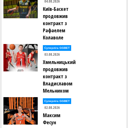
04.08.2026
Київ-Баскет
продовжив
контракт з
Рафаелем
Колаволе
Суперліга GGBET
03.08.2026
Хмельницький
продовжив
контракт з
Владиславом
Мельником
Суперліга GGBET
02.08.2026
Максим
Фесун