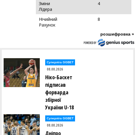
Зміни
4
Лідера
Нічийний
8
Рахунок
розшифровка »
Суперліга GGBET
08.08.2026
Ніко-Баскет
підписав
форварда
збірної
України U-18
Суперліга GGBET
08.08.2026
Дніпро