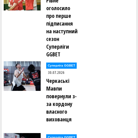
Рівне
оголосило
про перше
підписання
на наступний
сезон
Суперліги
GGBET
Суперліга GGBET
30.07.2026
Черкаські
Мавпи
повернули з-
за кордону
власного
вихованця
Суперліга GGBET