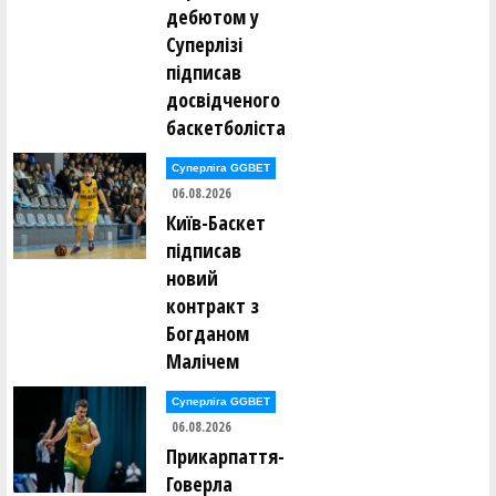
дебютом у
Суперлізі
підписав
досвідченого
баскетболіста
Суперліга GGBET
06.08.2026
Київ-Баскет
підписав
новий
контракт з
Богданом
Малічем
Суперліга GGBET
06.08.2026
Прикарпаття-
Говерла