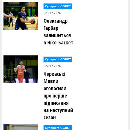
Суперліга GGBET
23.07.2026
Олександр
Гарбар
залишиться
в Ніко-Баскет
Суперліга GGBET
22.07.2026
Черкаські
Мавпи
оголосили
про перше
підписання
на наступний
сезон
Суперліга GGBET