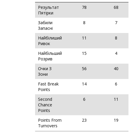
Результат
78
68
Пятірки
Забили
8
7
Запасні
Найбілиший
11
8
Ривок
Найбільший
15
4
Розрив
Очки З
56
40
Зони
Fast Break
14
6
Points
Second
6
11
Chance
Points
Points From
23
19
Turnovers