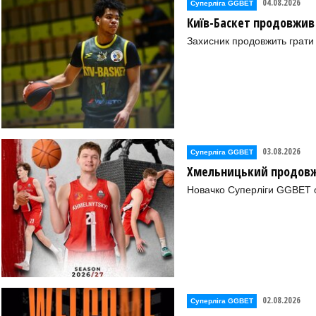
04.08.2026
Суперліга GGBET
Київ-Баскет продовжив
Захисник продовжить грати 
03.08.2026
Суперліга GGBET
Хмельницький продовж
Новачко Суперліги GGBET о
02.08.2026
Суперліга GGBET