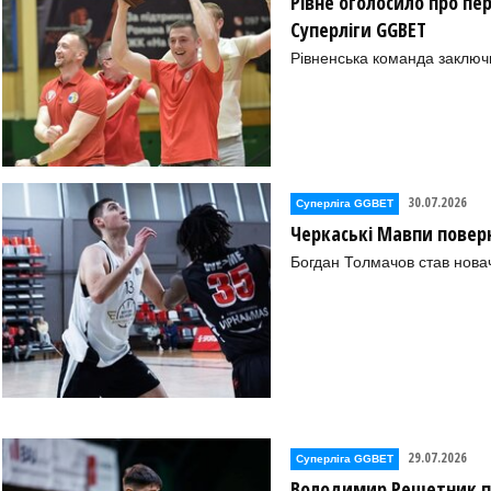
Рівне оголосило про пе
Суперліги GGBET
Рівненська команда заключ
30.07.2026
Суперліга GGBET
Черкаські Мавпи повер
Богдан Толмачов став нова
29.07.2026
Суперліга GGBET
Володимир Решетник п