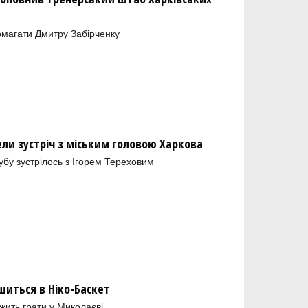
магати Дмитру Забірченку
ели зустріч з міським головою Харкова
лубу зустрілось з Ігорем Тереховим
шиться в Ніко-Баскет
ить грати у Миколаєві