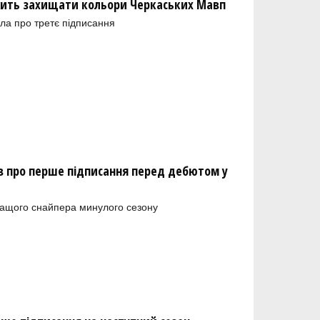
ить захищати кольори Черкаських Мавп
ла про третє підписання
 про перше підписання перед дебютом у
ращого снайпера минулого сезону