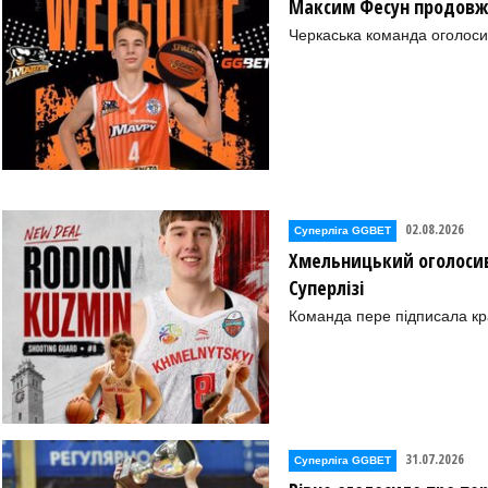
Максим Фесун продовж
Черкаська команда оголоси
02.08.2026
Суперліга GGBET
Хмельницький оголосив
Суперлізі
Команда пере підписала к
31.07.2026
Суперліга GGBET