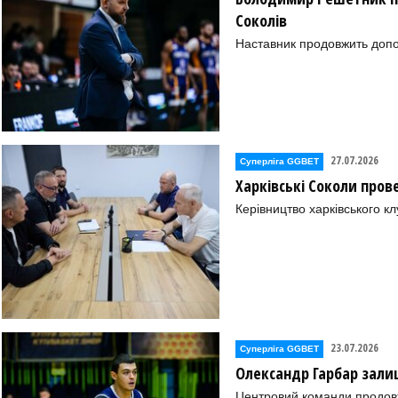
Соколів
Наставник продовжить допо
27.07.2026
Суперліга GGBET
Харківські Соколи пров
Керівництво харківського к
23.07.2026
Суперліга GGBET
Олександр Гарбар зали
Центровий команди продовж