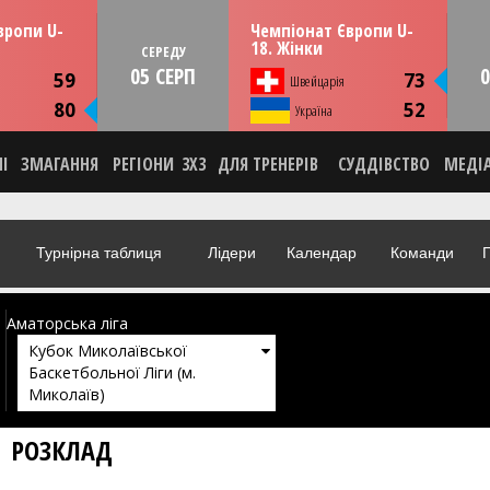
13:30
13:30
рпня
СЕРЕДУ
05 серпня
вропи U-
Чемпіонат Європи U-
мунія
Тулча, Румунія
18. Жінки
СЕРЕДУ
05 СЕРП
0
ИКА
СТАТИСТИКА
59
73
Швейцарія
НА
НОВИНА
80
52
О
Україна
ВІДЕО
НІ
ЗМАГАННЯ
РЕГІОНИ
3X3
ДЛЯ ТРЕНЕРІВ
СУДДІВСТВО
МЕДІ
Турнірна таблиця
Лідери
Календар
Команди
Г
Аматорська ліга
Кубок Миколаївської
Баскетбольної Ліги (м.
Миколаїв)
РОЗКЛАД