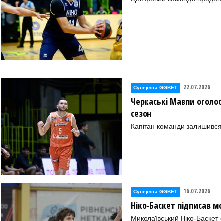
22.07.2026
Суперліга GGBET
Черкаські Мавпи оголо
сезон
Капітан команди залишився
16.07.2026
Суперліга GGBET
Ніко-Баскет підписав 
Миколаївський Ніко-Баскет