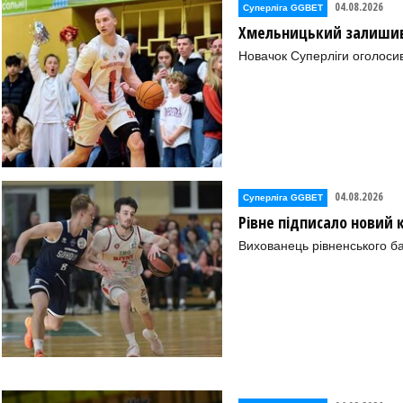
04.08.2026
Суперліга GGBET
Хмельницький залишив 
Новачок Суперліги оголоси
04.08.2026
Суперліга GGBET
Рівне підписало новий
Вихованець рівненського ба