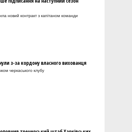
рше підписання на наступний сезон
ила новий контракт з капітаном команди
нули з-за кордону власного вихованця
чком черкаського клубу
оповнив тренерський штаб Харківських