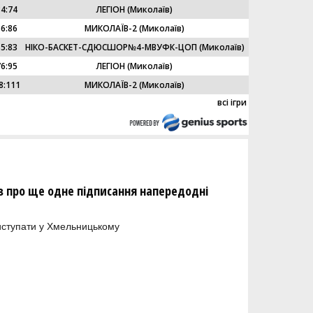
84
:
74
ЛЕГІОН (Миколаїв)
86
:
86
МИКОЛАЇВ-2 (Миколаїв)
85
:
83
HІКО-БАСКЕТ-СДЮСШОР№4-МВУФК-ЦОП (Миколаїв)
76
:
95
ЛЕГІОН (Миколаїв)
8
:
111
МИКОЛАЇВ-2 (Миколаїв)
всі ігри
 про ще одне підписання напередодні
иступати у Хмельницькому