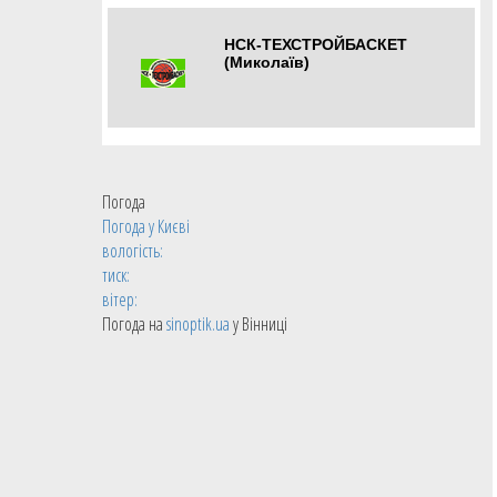
НСК-ТЕХСТРОЙБАСКЕТ
(Миколаїв)
Миколаїв
Погода
Погода у
Києві
вологість:
тиск:
вітер:
Погода на
sinoptik.ua
у Вінниці