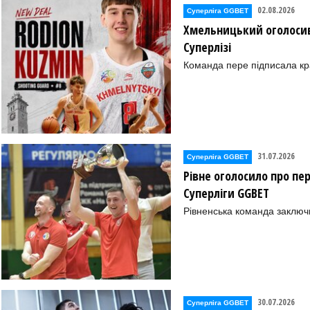
02.08.2026
Суперліга GGBET
Хмельницький оголосив
Суперлізі
Команда пере підписала к
31.07.2026
Суперліга GGBET
Рівне оголосило про пе
Суперліги GGBET
Рівненська команда заключ
30.07.2026
Суперліга GGBET