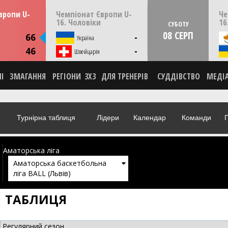
13:30
14:30
ерпня
ПʼЯТНИЦЮ
07 серпня
СУБО
вропи U-
Чемпіонат Європи U-
Че
мунія
Скоп'є, Пів. Македонія
16. Чоловіки
16
СУБОТУ
08 СЕРП
ИКА
66
-
я
Україна
НА
46
-
О
Швейцарія
НІ
ЗМАГАННЯ
РЕГІОНИ
3X3
ДЛЯ ТРЕНЕРІВ
СУДДІВСТВО
МЕДІ
Турнірна таблиця
Лідери
Календар
Команди
Г
Аматорська ліга
Аматорська баскетбольна
ліга BALL (Львів)
ТАБЛИЦЯ