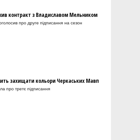
ив контракт з Владиславом Мельником
голосив про друге підписання на сезон
ить захищати кольори Черкаських Мавп
ла про третє підписання