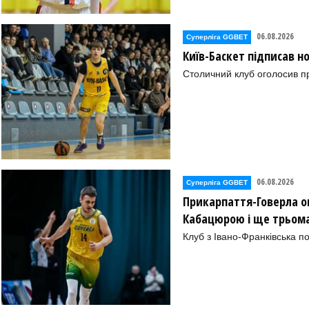
06.08.2026
Суперліга GGBET
Київ-Баскет підписав 
Столичний клуб оголосив п
06.08.2026
Суперліга GGBET
Прикарпаття-Говерла ог
Кабацюрою і ще трьом
Клуб з Івано-Франківська п