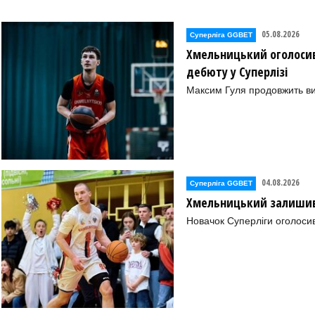
05.08.2026
Суперліга GGBET
Хмельницький оголосив
дебюту у Суперлізі
Максим Гуля продовжить в
04.08.2026
Суперліга GGBET
Хмельницький залишив 
Новачок Суперліги оголоси