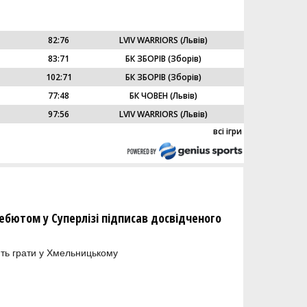
82
:
76
LVIV WARRIORS (Львів)
83
:
71
БК ЗБОРІВ (Зборів)
102
:
71
БК ЗБОРІВ (Зборів)
77
:
48
БК ЧОВЕН (Львів)
97
:
56
LVIV WARRIORS (Львів)
всі ігри
бютом у Суперлізі підписав досвідченого
ть грати у Хмельницькому