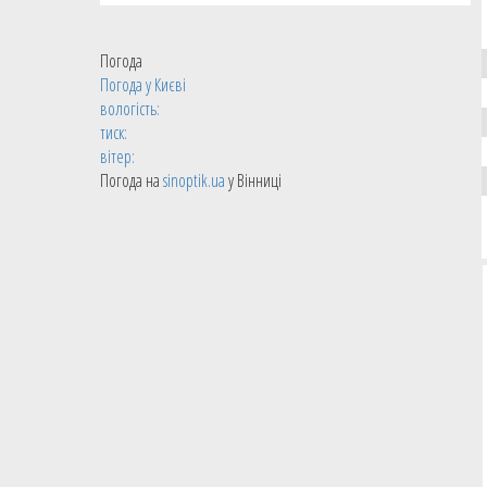
Погода
Погода у
Києві
вологість:
тиск:
вітер:
Погода на
sinoptik.ua
у Вінниці