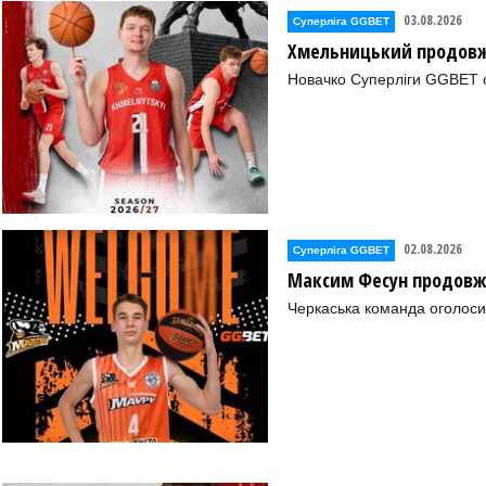
03.08.2026
Суперліга GGBET
Хмельницький продовж
Новачко Суперліги GGBET о
02.08.2026
Суперліга GGBET
Максим Фесун продовж
Черкаська команда оголоси