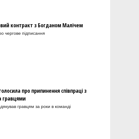
новий контракт з Богданом Малічем
ро чергове підписання
олосила про припинення співпраці з
а гравцями
одякував гравцям за роки в команді