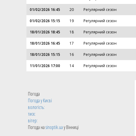
01/02/2026 16:45
20
Регулярний сезон
01/02/2026 15:15
19
Регулярний сезон
18/01/2026 18:45
18
Регулярний сезон
18/01/2026 16:45
17
Регулярний сезон
18/01/2026 15:15
16
Регулярний сезон
11/01/2026 17:00
14
Регулярний сезон
Погода
Погода у
Києві
вологість:
тиск:
вітер:
Погода на
sinoptik.ua
у Вінниці