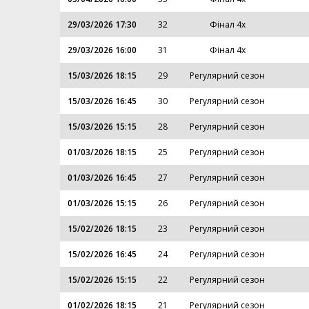
29/03/2026 17:30
32
Фінал 4х
29/03/2026 16:00
31
Фінал 4х
15/03/2026 18:15
29
Регулярний сезон
15/03/2026 16:45
30
Регулярний сезон
15/03/2026 15:15
28
Регулярний сезон
01/03/2026 18:15
25
Регулярний сезон
01/03/2026 16:45
27
Регулярний сезон
01/03/2026 15:15
26
Регулярний сезон
15/02/2026 18:15
23
Регулярний сезон
15/02/2026 16:45
24
Регулярний сезон
15/02/2026 15:15
22
Регулярний сезон
01/02/2026 18:15
21
Регулярний сезон