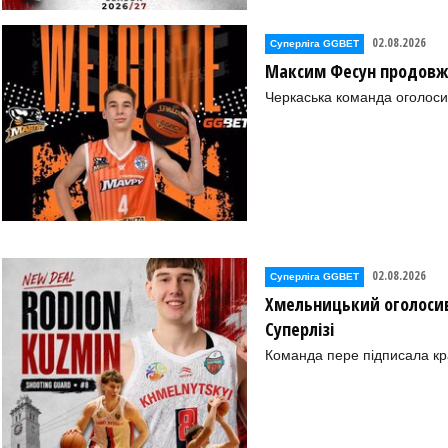
02.08.2026
Суперліга GGBET
Максим Фесун продовж
Черкаська команда оголоси
02.08.2026
Суперліга GGBET
Хмельницький оголосив
Суперлізі
Команда пере підписала к