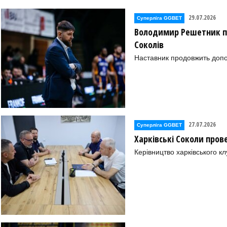
29.07.2026
Суперліга GGBET
Володимир Решетник п
Соколів
Наставник продовжить допо
27.07.2026
Суперліга GGBET
Харківські Соколи пров
Керівництво харківського к