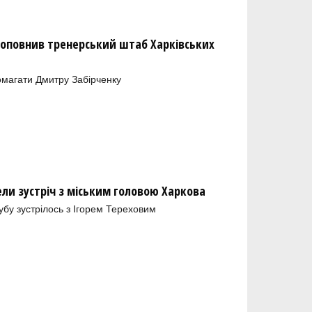
оповнив тренерський штаб Харківських
магати Дмитру Забірченку
ели зустріч з міським головою Харкова
лубу зустрілось з Ігорем Тереховим