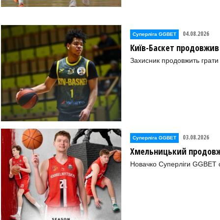
04.08.2026
Суперліга GGBET
Київ-Баскет продовжив
Захисник продовжить грати 
03.08.2026
Суперліга GGBET
Хмельницький продовж
Новачко Суперліги GGBET о