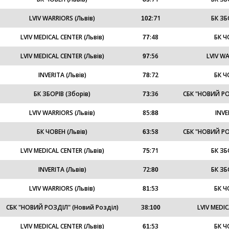
LVIV WARRIORS (Львів)
:
71
БК ЗБ
102
LVIV MEDICAL CENTER (Львів)
:
48
БК Ч
77
LVIV MEDICAL CENTER (Львів)
:
56
LVIV WA
97
INVERITA (Львів)
:
72
БК Ч
78
БК ЗБОРІВ (Зборів)
:
36
СБК "НОВИЙ РО
73
LVIV WARRIORS (Львів)
85
:
INVE
88
БК ЧОВЕН (Львів)
:
58
СБК "НОВИЙ РО
63
LVIV MEDICAL CENTER (Львів)
:
71
БК ЗБ
75
INVERITA (Львів)
72
:
БК ЗБ
80
LVIV WARRIORS (Львів)
:
53
БК Ч
81
СБК "НОВИЙ РОЗДІЛ" (Новий Розділ)
38
:
LVIV MEDIC
100
LVIV MEDICAL CENTER (Львів)
:
53
БК Ч
61