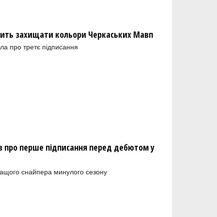
ить захищати кольори Черкаських Мавп
ла про третє підписання
 про перше підписання перед дебютом у
ращого снайпера минулого сезону