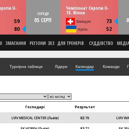
13:30
13:30
рпня
СЕРЕДУ
05 серпня
вропи U-
Чемпіонат Європи U-
мунія
Тулча, Румунія
18. Жінки
СЕРЕДУ
05 СЕРП
0
ИКА
СТАТИСТИКА
59
73
Швейцарія
НА
НОВИНА
80
52
О
Україна
ВІДЕО
НІ
ЗМАГАННЯ
РЕГІОНИ
3X3
ДЛЯ ТРЕНЕРІВ
СУДДІВСТВО
МЕДІ
Турнірна таблиця
Лідери
Календар
Команди
Г
Господарі
Результат
LVIV MEDICAL CENTER (Львів)
:
76
LVIV WA
82
БК ЧОВЕН (Львів)
:
71
БК ЗБ
83