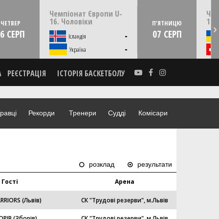
22:00
ЧЕТВЕР
06 серпня
ПʼЯТ
Чемпіонат Європи U-
Чем
Скоп'є, Пів. Македонія
16. Чоловіки
16.
ЧЕТВЕР
ПʼЯТНИЦЮ
6 СЕРП
07 СЕРП
-
Ісландія
-
Україна
А
РЕЄСТРАЦІЯ
ІСТОРІЯ БАСКЕТБОЛУ
равці
Рекорди
Тренери
Судді
Комісари
розклад
результати
Гості
Арена
RRIORS (Львів)
СК "Трудові резерви", м.Львів
ОРІВ (Зборів)
СК "Трудові резерви", м.Львів