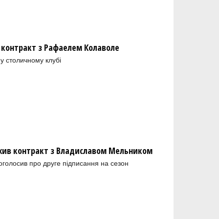
 контракт з Рафаелем Колаволе
у столичному клубі
ив контракт з Владиславом Мельником
голосив про друге підписання на сезон