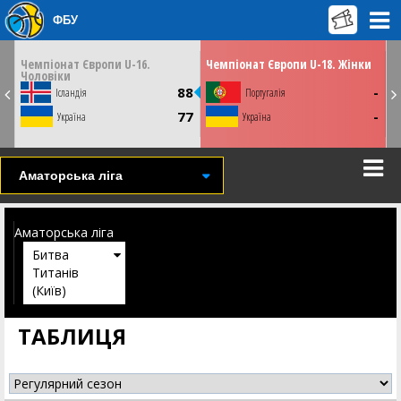
ФБУ
ОК
СЕРЕДУ
ЧЕТВЕР
05 серпня
06 серпня
0
13:30
22:00
и
Чемпіонат Європи U-16.
Чемпіонат Європи U-18. Жінки
Ч
Чоловіки
Ч
Тулча, Румунія
Скоп'є, Пів. Македонія
3
88
-
Ісландія
Португалія
СТАТИСТИКА
СТАТИСТИКА
НОВИНА
НОВИНА
2
77
-
Україна
Україна
ВІДЕО
ВІДЕО
Аматорська ліга
Аматорська ліга
Битва
Титанів
(Київ)
ТАБЛИЦЯ