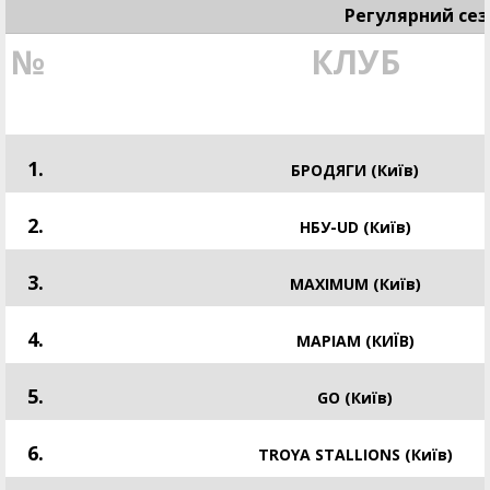
Регулярний сез
№
КЛУБ
1.
БРОДЯГИ (Київ)
2.
НБУ-UD (Київ)
3.
MAXIMUM (Київ)
4.
МАРІАМ (КИЇВ)
5.
GO (Київ)
6.
TROYA STALLIONS (Київ)