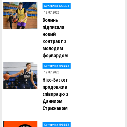
Суперліга GGBET
13.07.2026
Волинь
підписала
новий
контракт з
молодим
форвардом
Суперліга GGBET
12.07.2026
Ніко-Баскет
продовжив
співпрацю з
Данилом
Стрижаком
Суперліга GGBET