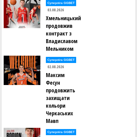
Суперліга GGBET
03.08.2026
Хмельницький
продовжив
контракт з
Владиславом
Мельником
Суперліга GGBET
02.08.2026
Максим
Фесун
продовжить
захищати
кольори
Черкаських
Мавп
Суперліга GGBET