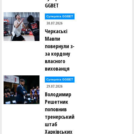
GGBET
Суперліга GGBET
30.07.2026
Черкаські
Мавпи
повернули з-
за кордону
власного
вихованця
Суперліга GGBET
29.07.2026
Володимир
Решетник
поповнив
тренерський
штаб
Харківських